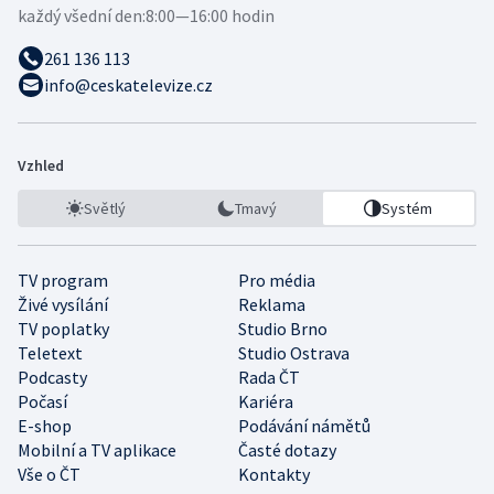
každý všední den:
8:00—16:00 hodin
261 136 113
info@ceskatelevize.cz
Vzhled
Světlý
Tmavý
Systém
TV program
Pro média
Živé vysílání
Reklama
TV poplatky
Studio Brno
Teletext
Studio Ostrava
Podcasty
Rada ČT
Počasí
Kariéra
E-shop
Podávání námětů
Mobilní a TV aplikace
Časté dotazy
Vše o ČT
Kontakty