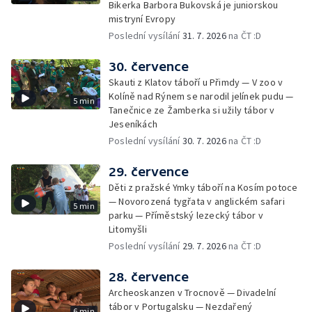
Bikerka Barbora Bukovská je juniorskou
mistryní Evropy
Poslední vysílání
31. 7. 2026
na ČT :D
30. července
Skauti z Klatov táboří u Přimdy — V zoo v
Kolíně nad Rýnem se narodil jelínek pudu —
5 min
Tanečnice ze Žamberka si užily tábor v
Jeseníkách
Poslední vysílání
30. 7. 2026
na ČT :D
29. července
Děti z pražské Ymky táboří na Kosím potoce
— Novorozená tygřata v anglickém safari
5 min
parku — Příměstský lezecký tábor v
Litomyšli
Poslední vysílání
29. 7. 2026
na ČT :D
28. července
Archeoskanzen v Trocnově — Divadelní
tábor v Portugalsku — Nezdařený
6 min