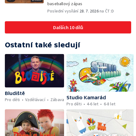
baseballový zápas
Poslední vysílání
28. 7. 2026
na ČT :D
Dalších 10 dílů
Ostatní také sledují
Bludiště
Studio Kamarád
Pro děti
Vzdělávací
Zábava
Pro děti
4-6 let
6-8 let