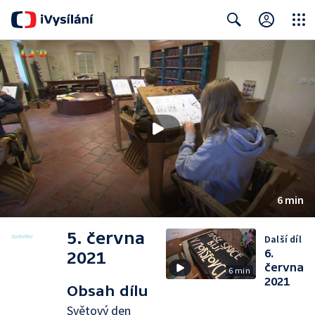
Close
Search
6 min
5. června
Další díl
6.
2021
června
6 min
2021
Obsah dílu
Světový den