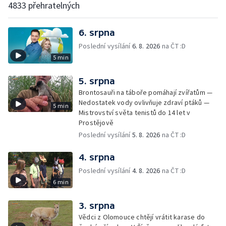
4833 přehratelných
6. srpna
Poslední vysílání
6. 8. 2026
na ČT :D
5 min
5. srpna
Brontosauři na táboře pomáhají zvířatům —
Nedostatek vody ovlivňuje zdraví ptáků —
5 min
Mistrovství světa tenistů do 14 let v
Prostějově
Poslední vysílání
5. 8. 2026
na ČT :D
4. srpna
Poslední vysílání
4. 8. 2026
na ČT :D
6 min
3. srpna
Vědci z Olomouce chtějí vrátit karase do