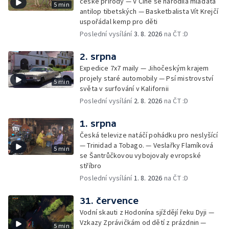
české přírody — V Číně se narodila mláďata
5 min
antilop tibetských — Basketbalista Vít Krejčí
uspořádal kemp pro děti
Poslední vysílání
3. 8. 2026
na ČT :D
2. srpna
Expedice 7x7 maily — Jihočeským krajem
projely staré automobily — Psí mistrovství
5 min
světa v surfování v Kalifornii
Poslední vysílání
2. 8. 2026
na ČT :D
1. srpna
Česká televize natáčí pohádku pro neslyšící
— Trinidad a Tobago. — Veslařky Flamíková
5 min
se Šantrůčkovou vybojovaly evropské
stříbro
Poslední vysílání
1. 8. 2026
na ČT :D
31. července
Vodní skauti z Hodonína sjíždějí řeku Dyji —
Vzkazy Zprávičkám od dětí z prázdnin —
5 min