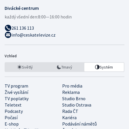
Divácké centrum
každý všední den:
8:00—16:00 hodin
261 136 113
info@ceskatelevize.cz
Vzhled
Světlý
Tmavý
Systém
TV program
Pro média
Živé vysílání
Reklama
TV poplatky
Studio Brno
Teletext
Studio Ostrava
Podcasty
Rada ČT
Počasí
Kariéra
E-shop
Podávání námětů