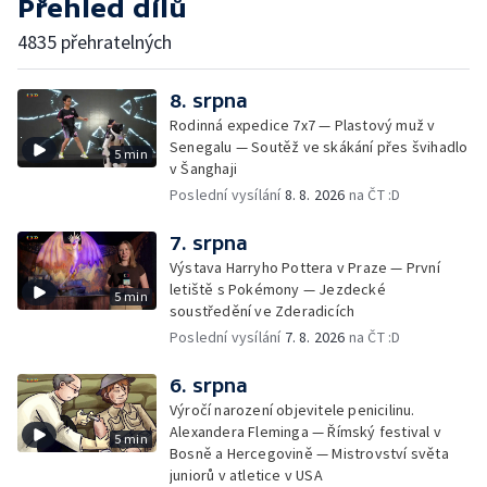
Přehled dílů
4835 přehratelných
8. srpna
Rodinná expedice 7x7 — Plastový muž v
Senegalu — Soutěž ve skákání přes švihadlo
5 min
v Šanghaji
Poslední vysílání
8. 8. 2026
na ČT :D
7. srpna
Výstava Harryho Pottera v Praze — První
letiště s Pokémony — Jezdecké
5 min
soustředění ve Zderadicích
Poslední vysílání
7. 8. 2026
na ČT :D
6. srpna
Výročí narození objevitele penicilinu.
Alexandera Fleminga — Římský festival v
5 min
Bosně a Hercegovině — Mistrovství světa
juniorů v atletice v USA