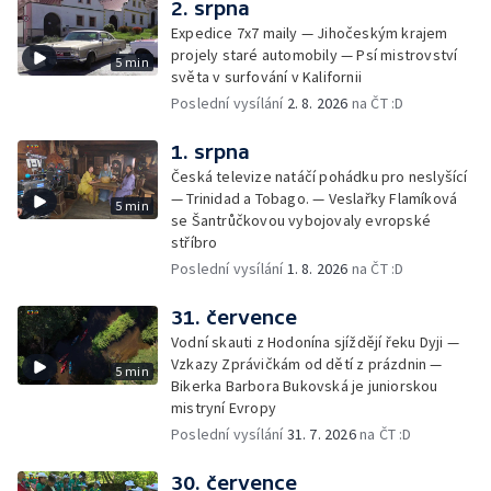
2. srpna
Expedice 7x7 maily — Jihočeským krajem
projely staré automobily — Psí mistrovství
5 min
světa v surfování v Kalifornii
Poslední vysílání
2. 8. 2026
na ČT :D
1. srpna
Česká televize natáčí pohádku pro neslyšící
— Trinidad a Tobago. — Veslařky Flamíková
5 min
se Šantrůčkovou vybojovaly evropské
stříbro
Poslední vysílání
1. 8. 2026
na ČT :D
31. července
Vodní skauti z Hodonína sjíždějí řeku Dyji —
Vzkazy Zprávičkám od dětí z prázdnin —
5 min
Bikerka Barbora Bukovská je juniorskou
mistryní Evropy
Poslední vysílání
31. 7. 2026
na ČT :D
30. července