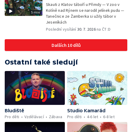
Skauti z Klatov táboří u Přimdy — V zoo v
Kolíně nad Rýnem se narodil jelínek pudu —
5 min
Tanečnice ze Žamberka si užily tábor v
Jeseníkách
Poslední vysílání
30. 7. 2026
na ČT :D
Dalších 10 dílů
Ostatní také sledují
Bludiště
Studio Kamarád
Pro děti
Vzdělávací
Zábava
Pro děti
4-6 let
6-8 let