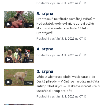
Poslední vysílání
6. 8. 2026
na ČT :D
5. srpna
Brontosauři na táboře pomáhají zvířatům —
Nedostatek vody ovlivňuje zdraví ptáků —
5 min
Mistrovství světa tenistů do 14 let v
Prostějově
Poslední vysílání
5. 8. 2026
na ČT :D
4. srpna
Poslední vysílání
4. 8. 2026
na ČT :D
6 min
3. srpna
Vědci z Olomouce chtějí vrátit karase do
české přírody — V Číně se narodila mláďata
5 min
antilop tibetských — Basketbalista Vít Krejčí
uspořádal kemp pro děti
Poslední vysílání
3. 8. 2026
na ČT :D