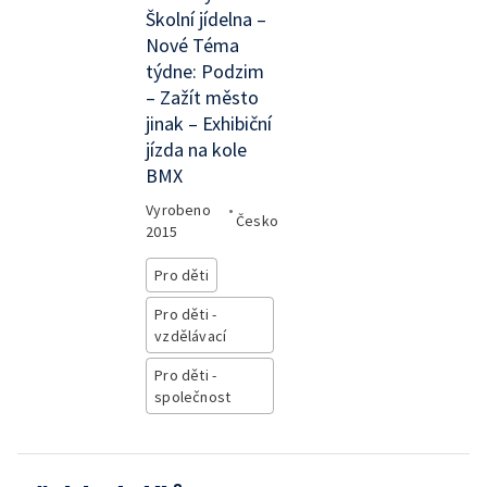
Školní jídelna –
Nové Téma
týdne: Podzim
– Zažít město
jinak – Exhibiční
jízda na kole
BMX
Vyrobeno
•
Česko
2015
Pro děti
Pro děti -
vzdělávací
Pro děti -
společnost