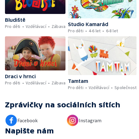
Bludiště
Studio Kamarád
Pro děti
Vzdělávací
Zábava
Pro děti
4-6 let
6-8 let
Draci v hrnci
Tamtam
Pro děti
Vzdělávací
Zábava
Pro děti
Vzdělávací
Společnost
Zprávičky
na sociálních sítích
Facebook
Instagram
Napište nám