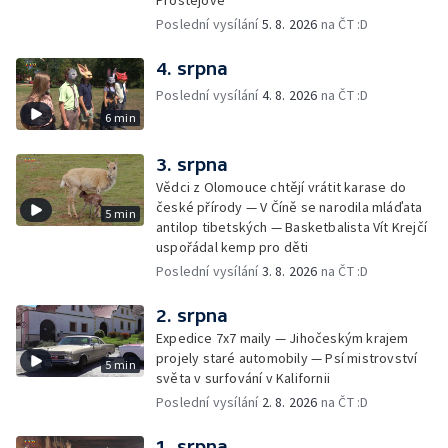
Prostějově
Poslední vysílání
5. 8. 2026
na ČT :D
4. srpna
Poslední vysílání
4. 8. 2026
na ČT :D
6 min
3. srpna
Vědci z Olomouce chtějí vrátit karase do
české přírody — V Číně se narodila mláďata
5 min
antilop tibetských — Basketbalista Vít Krejčí
uspořádal kemp pro děti
Poslední vysílání
3. 8. 2026
na ČT :D
2. srpna
Expedice 7x7 maily — Jihočeským krajem
projely staré automobily — Psí mistrovství
5 min
světa v surfování v Kalifornii
Poslední vysílání
2. 8. 2026
na ČT :D
1. srpna