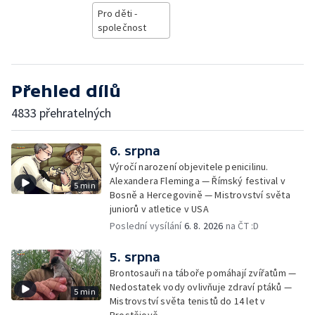
Pro děti -
společnost
Přehled dílů
4833 přehratelných
6. srpna
Výročí narození objevitele penicilinu.
Alexandera Fleminga — Římský festival v
5 min
Bosně a Hercegovině — Mistrovství světa
juniorů v atletice v USA
Poslední vysílání
6. 8. 2026
na ČT :D
5. srpna
Brontosauři na táboře pomáhají zvířatům —
Nedostatek vody ovlivňuje zdraví ptáků —
5 min
Mistrovství světa tenistů do 14 let v