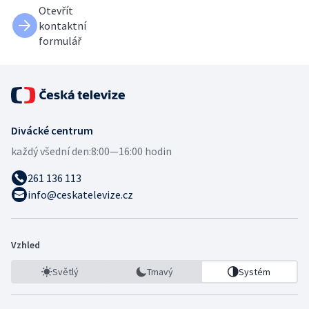
Otevřít
kontaktní
formulář
Divácké centrum
každý všední den:
8:00—16:00 hodin
261 136 113
info@ceskatelevize.cz
Vzhled
Světlý
Tmavý
Systém