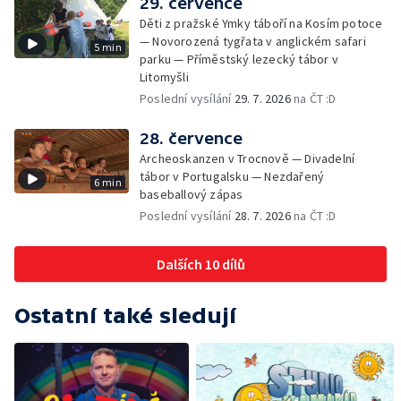
29. července
Děti z pražské Ymky táboří na Kosím potoce
— Novorozená tygřata v anglickém safari
5 min
parku — Příměstský lezecký tábor v
Litomyšli
Poslední vysílání
29. 7. 2026
na ČT :D
28. července
Archeoskanzen v Trocnově — Divadelní
tábor v Portugalsku — Nezdařený
6 min
baseballový zápas
Poslední vysílání
28. 7. 2026
na ČT :D
Dalších 10 dílů
Ostatní také sledují