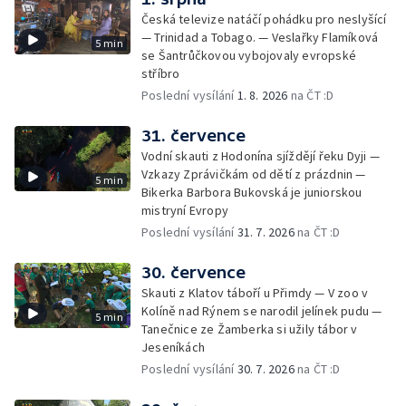
Česká televize natáčí pohádku pro neslyšící
— Trinidad a Tobago. — Veslařky Flamíková
5 min
se Šantrůčkovou vybojovaly evropské
stříbro
Poslední vysílání
1. 8. 2026
na ČT :D
31. července
Vodní skauti z Hodonína sjíždějí řeku Dyji —
Vzkazy Zprávičkám od dětí z prázdnin —
5 min
Bikerka Barbora Bukovská je juniorskou
mistryní Evropy
Poslední vysílání
31. 7. 2026
na ČT :D
30. července
Skauti z Klatov táboří u Přimdy — V zoo v
Kolíně nad Rýnem se narodil jelínek pudu —
5 min
Tanečnice ze Žamberka si užily tábor v
Jeseníkách
Poslední vysílání
30. 7. 2026
na ČT :D