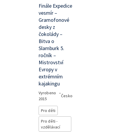
Finále Expedice
vesmír –
Gramofonové
desky z
čokolády –
Bitva o
Slamburk 5.
ročník –
Mistrovství
Evropy v
extrémním
kajakingu
Vyrobeno
•
Česko
2015
Pro děti
Pro děti -
vzdělávací