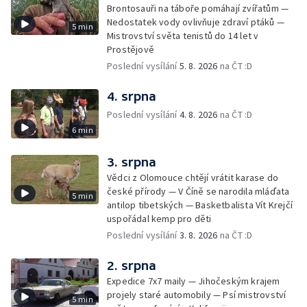
Brontosauři na táboře pomáhají zvířatům —
Nedostatek vody ovlivňuje zdraví ptáků —
5 min
Mistrovství světa tenistů do 14 let v
Prostějově
Poslední vysílání
5. 8. 2026
na ČT :D
4. srpna
Poslední vysílání
4. 8. 2026
na ČT :D
6 min
3. srpna
Vědci z Olomouce chtějí vrátit karase do
české přírody — V Číně se narodila mláďata
5 min
antilop tibetských — Basketbalista Vít Krejčí
uspořádal kemp pro děti
Poslední vysílání
3. 8. 2026
na ČT :D
2. srpna
Expedice 7x7 maily — Jihočeským krajem
projely staré automobily — Psí mistrovství
5 min