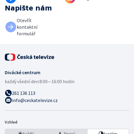
Napište nám
Otevřít
kontaktní
formulář
Divácké centrum
každý všední den:
8:00—16:00 hodin
261 136 113
info@ceskatelevize.cz
Vzhled
Světlý
Tmavý
Systém