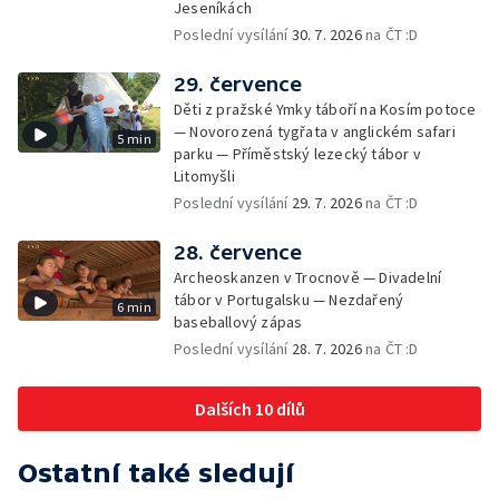
Jeseníkách
Poslední vysílání
30. 7. 2026
na ČT :D
29. července
Děti z pražské Ymky táboří na Kosím potoce
— Novorozená tygřata v anglickém safari
5 min
parku — Příměstský lezecký tábor v
Litomyšli
Poslední vysílání
29. 7. 2026
na ČT :D
28. července
Archeoskanzen v Trocnově — Divadelní
tábor v Portugalsku — Nezdařený
6 min
baseballový zápas
Poslední vysílání
28. 7. 2026
na ČT :D
Dalších 10 dílů
Ostatní také sledují