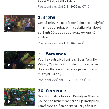
světa v surfování v Kalifornii
Poslední vysílání
2. 8. 2026
na ČT :D
1. srpna
Česká televize natáčí pohádku pro neslyšící
— Trinidad a Tobago. — Veslařky Flamíková
5 min
se Šantrůčkovou vybojovaly evropské
stříbro
Poslední vysílání
1. 8. 2026
na ČT :D
31. července
Vodní skauti z Hodonína sjíždějí řeku Dyji —
Vzkazy Zprávičkám od dětí z prázdnin —
5 min
Bikerka Barbora Bukovská je juniorskou
mistryní Evropy
Poslední vysílání
31. 7. 2026
na ČT :D
30. července
Skauti z Klatov táboří u Přimdy — V zoo v
Kolíně nad Rýnem se narodil jelínek pudu —
5 min
Tanečnice ze Žamberka si užily tábor v