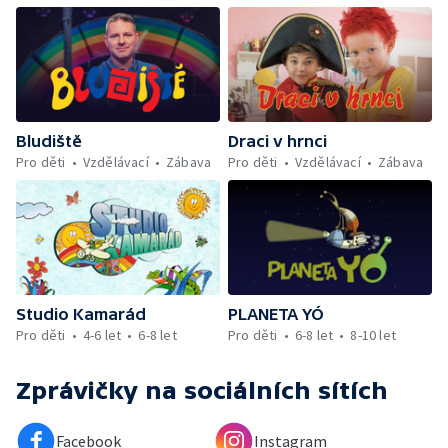
Bludiště
Draci v hrnci
Pro děti
Vzdělávací
Zábava
Pro děti
Vzdělávací
Zábava
Studio Kamarád
PLANETA YÓ
Pro děti
4-6 let
6-8 let
Pro děti
6-8 let
8-10 let
Zprávičky
na sociálních sítích
Facebook
Instagram