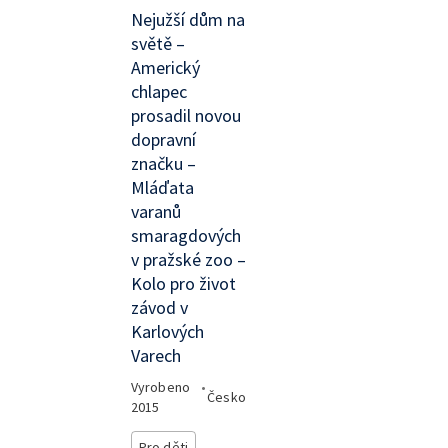
Nejužší dům na
světě –
Americký
chlapec
prosadil novou
dopravní
značku –
Mláďata
varanů
smaragdových
v pražské zoo –
Kolo pro život
závod v
Karlových
Varech
Vyrobeno
•
Česko
2015
Pro děti