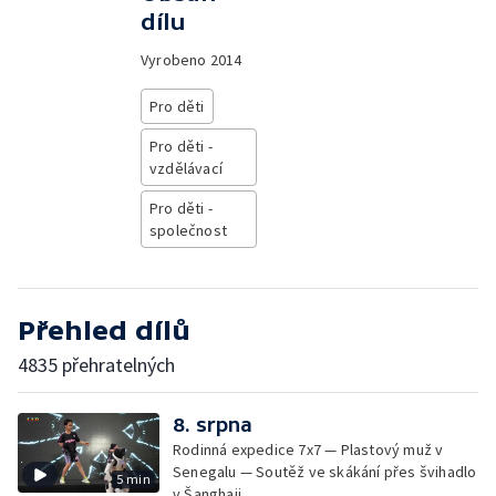
dílu
Vyrobeno
2014
Pro děti
Pro děti -
vzdělávací
Pro děti -
společnost
Přehled dílů
4835 přehratelných
8. srpna
Rodinná expedice 7x7 — Plastový muž v
Senegalu — Soutěž ve skákání přes švihadlo
5 min
v Šanghaji