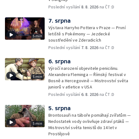
Poslední vysílání
8. 8. 2026
na ČT :D
7. srpna
Výstava Harryho Pottera v Praze — První
letiště s Pokémony — Jezdecké
5 min
soustředění ve Zderadicích
Poslední vysílání
7. 8. 2026
na ČT :D
6. srpna
Výročí narození objevitele penicilinu.
Alexandera Fleminga — Římský festival v
5 min
Bosně a Hercegovině — Mistrovství světa
juniorů v atletice v USA
Poslední vysílání
6. 8. 2026
na ČT :D
5. srpna
Brontosauři na táboře pomáhají zvířatům —
Nedostatek vody ovlivňuje zdraví ptáků —
5 min
Mistrovství světa tenistů do 14 let v
Prostějově