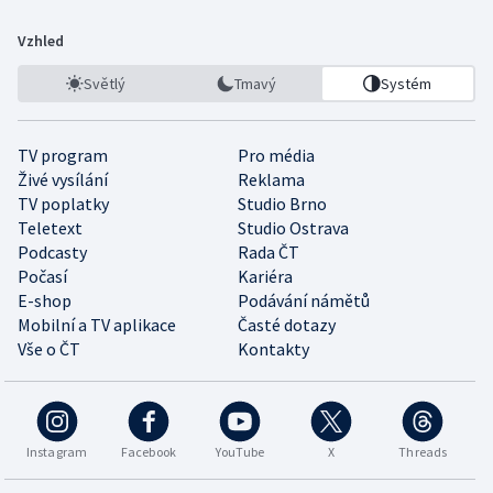
Vzhled
Světlý
Tmavý
Systém
TV program
Pro média
Živé vysílání
Reklama
TV poplatky
Studio Brno
Teletext
Studio Ostrava
Podcasty
Rada ČT
Počasí
Kariéra
E-shop
Podávání námětů
Mobilní a TV aplikace
Časté dotazy
Vše o ČT
Kontakty
Instagram
Facebook
YouTube
X
Threads