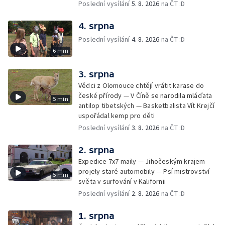
Poslední vysílání
5. 8. 2026
na ČT :D
4. srpna
Poslední vysílání
4. 8. 2026
na ČT :D
6 min
3. srpna
Vědci z Olomouce chtějí vrátit karase do
české přírody — V Číně se narodila mláďata
5 min
antilop tibetských — Basketbalista Vít Krejčí
uspořádal kemp pro děti
Poslední vysílání
3. 8. 2026
na ČT :D
2. srpna
Expedice 7x7 maily — Jihočeským krajem
projely staré automobily — Psí mistrovství
5 min
světa v surfování v Kalifornii
Poslední vysílání
2. 8. 2026
na ČT :D
1. srpna