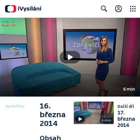
Close
Search
6 min
16.
Další díl
17.
března
března
6 min
2014
2014
Obsah