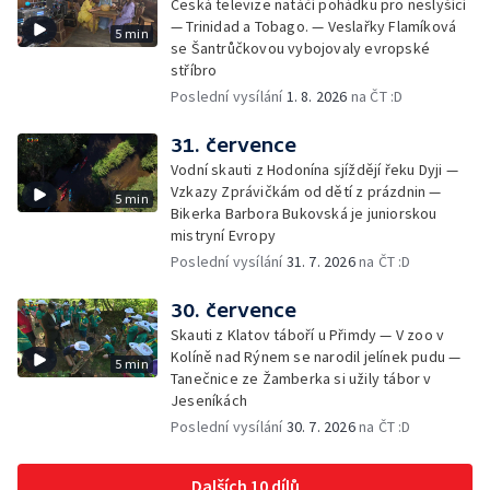
Česká televize natáčí pohádku pro neslyšící
— Trinidad a Tobago. — Veslařky Flamíková
5 min
se Šantrůčkovou vybojovaly evropské
stříbro
Poslední vysílání
1. 8. 2026
na ČT :D
31. července
Vodní skauti z Hodonína sjíždějí řeku Dyji —
Vzkazy Zprávičkám od dětí z prázdnin —
5 min
Bikerka Barbora Bukovská je juniorskou
mistryní Evropy
Poslední vysílání
31. 7. 2026
na ČT :D
30. července
Skauti z Klatov táboří u Přimdy — V zoo v
Kolíně nad Rýnem se narodil jelínek pudu —
5 min
Tanečnice ze Žamberka si užily tábor v
Jeseníkách
Poslední vysílání
30. 7. 2026
na ČT :D
Dalších 10 dílů