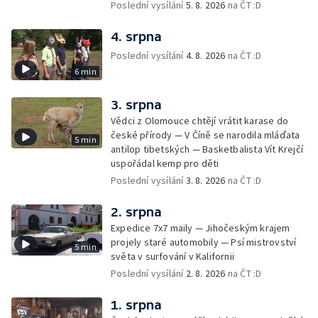
Poslední vysílání
5. 8. 2026
na ČT :D
4. srpna
Poslední vysílání
4. 8. 2026
na ČT :D
6 min
3. srpna
Vědci z Olomouce chtějí vrátit karase do
české přírody — V Číně se narodila mláďata
5 min
antilop tibetských — Basketbalista Vít Krejčí
uspořádal kemp pro děti
Poslední vysílání
3. 8. 2026
na ČT :D
2. srpna
Expedice 7x7 maily — Jihočeským krajem
projely staré automobily — Psí mistrovství
5 min
světa v surfování v Kalifornii
Poslední vysílání
2. 8. 2026
na ČT :D
1. srpna