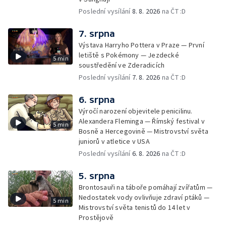
Poslední vysílání
8. 8. 2026
na ČT :D
7. srpna
Výstava Harryho Pottera v Praze — První
letiště s Pokémony — Jezdecké
5 min
soustředění ve Zderadicích
Poslední vysílání
7. 8. 2026
na ČT :D
6. srpna
Výročí narození objevitele penicilinu.
Alexandera Fleminga — Římský festival v
5 min
Bosně a Hercegovině — Mistrovství světa
juniorů v atletice v USA
Poslední vysílání
6. 8. 2026
na ČT :D
5. srpna
Brontosauři na táboře pomáhají zvířatům —
Nedostatek vody ovlivňuje zdraví ptáků —
5 min
Mistrovství světa tenistů do 14 let v
Prostějově