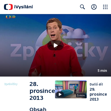
Close
Search
5 min
28.
Další díl
29.
prosince
prosince
5 min
2013
2013
Obsah