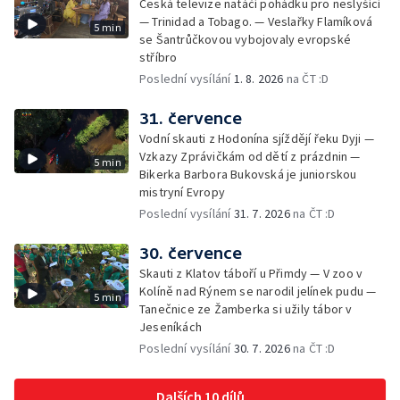
Česká televize natáčí pohádku pro neslyšící
— Trinidad a Tobago. — Veslařky Flamíková
5 min
se Šantrůčkovou vybojovaly evropské
stříbro
Poslední vysílání
1. 8. 2026
na ČT :D
31. července
Vodní skauti z Hodonína sjíždějí řeku Dyji —
Vzkazy Zprávičkám od dětí z prázdnin —
5 min
Bikerka Barbora Bukovská je juniorskou
mistryní Evropy
Poslední vysílání
31. 7. 2026
na ČT :D
30. července
Skauti z Klatov táboří u Přimdy — V zoo v
Kolíně nad Rýnem se narodil jelínek pudu —
5 min
Tanečnice ze Žamberka si užily tábor v
Jeseníkách
Poslední vysílání
30. 7. 2026
na ČT :D
Dalších 10 dílů