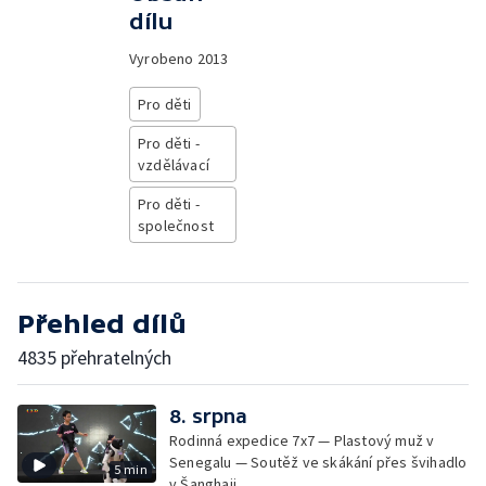
dílu
Vyrobeno
2013
Pro děti
Pro děti -
vzdělávací
Pro děti -
společnost
Přehled dílů
4835 přehratelných
8. srpna
Rodinná expedice 7x7 — Plastový muž v
Senegalu — Soutěž ve skákání přes švihadlo
5 min
v Šanghaji