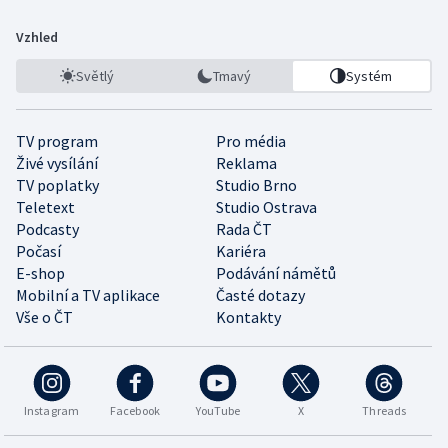
Vzhled
Světlý
Tmavý
Systém
TV program
Pro média
Živé vysílání
Reklama
TV poplatky
Studio Brno
Teletext
Studio Ostrava
Podcasty
Rada ČT
Počasí
Kariéra
E-shop
Podávání námětů
Mobilní a TV aplikace
Časté dotazy
Vše o ČT
Kontakty
Instagram
Facebook
YouTube
X
Threads