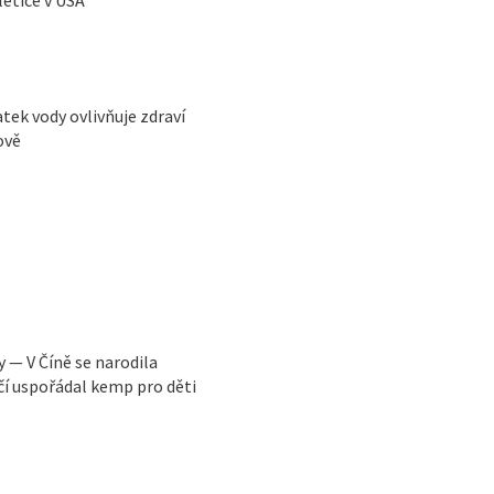
ek vody ovlivňuje zdraví
ově
y — V Číně se narodila
čí uspořádal kemp pro děti