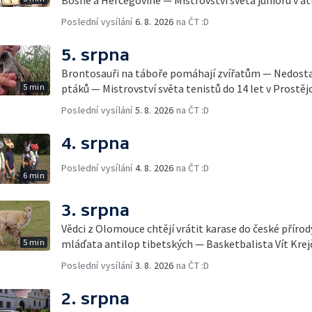
Poslední vysílání
6. 8. 2026
na ČT :D
5. srpna
Brontosauři na táboře pomáhají zvířatům — Nedostat
5 min
ptáků — Mistrovství světa tenistů do 14 let v Prostěj
Poslední vysílání
5. 8. 2026
na ČT :D
4. srpna
Poslední vysílání
4. 8. 2026
na ČT :D
6 min
3. srpna
Vědci z Olomouce chtějí vrátit karase do české přírod
5 min
mláďata antilop tibetských — Basketbalista Vít Krej
Poslední vysílání
3. 8. 2026
na ČT :D
2. srpna