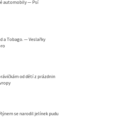
ré automobily — Psí
ad a Tobago. — Veslařky
bro
právičkám od dětí z prázdnin
Evropy
 Rýnem se narodil jelínek pudu