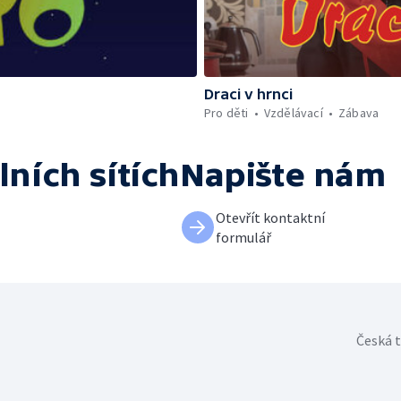
Draci v hrnci
Pro děti
Vzdělávací
Zábava
lních sítích
Napište nám
Otevřít kontaktní
formulář
Česká t