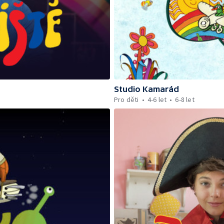
Studio Kamarád
Pro děti
4-6 let
6-8 let