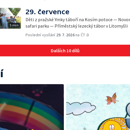
29. července
Děti z pražské Ymky táboří na Kosím potoce — Novo
5 min
safari parku — Příměstský lezecký tábor v Litomyšli
Poslední vysílání
29. 7. 2026
na ČT :D
Dalších 10 dílů
í