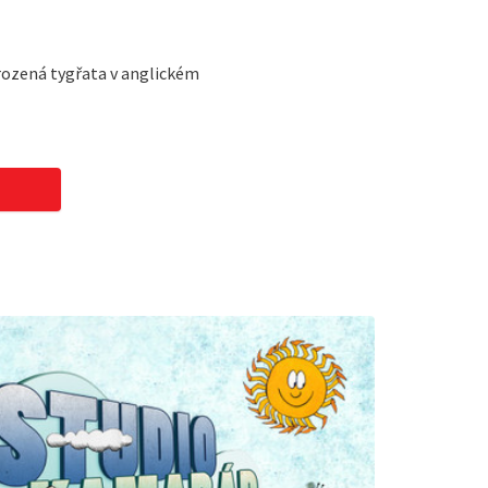
rozená tygřata v anglickém