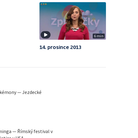
6 min
14. prosince 2013
Pokémony — Jezdecké
eminga — Římský festival v
letice v USA