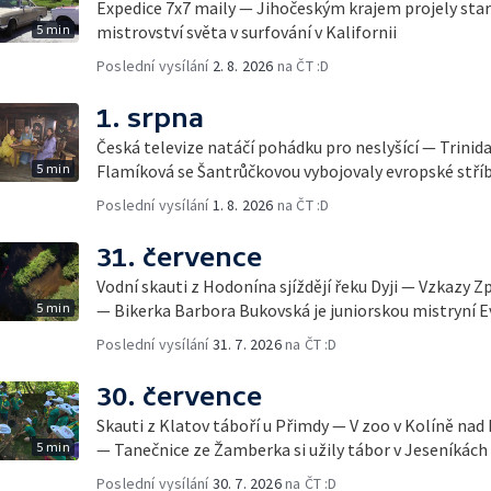
Expedice 7x7 maily — Jihočeským krajem projely sta
5 min
mistrovství světa v surfování v Kalifornii
Poslední vysílání
2. 8. 2026
na ČT :D
1. srpna
Česká televize natáčí pohádku pro neslyšící — Trinid
5 min
Flamíková se Šantrůčkovou vybojovaly evropské stří
Poslední vysílání
1. 8. 2026
na ČT :D
31. července
Vodní skauti z Hodonína sjíždějí řeku Dyji — Vzkazy Z
5 min
— Bikerka Barbora Bukovská je juniorskou mistryní 
Poslední vysílání
31. 7. 2026
na ČT :D
30. července
Skauti z Klatov táboří u Přimdy — V zoo v Kolíně nad
5 min
— Tanečnice ze Žamberka si užily tábor v Jeseníkách
Poslední vysílání
30. 7. 2026
na ČT :D