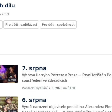
h dílu
o
2013
i
Pro děti - vzdělávací
Pro děti - společnost
7. srpna
Výstava Harryho Pottera v Praze — První letiště s 
5 min
soustředění ve Zderadicích
Poslední vysílání
7. 8. 2026
na ČT :D
6. srpna
Výročí narození objevitele penicilinu. Alexandera Fl
5 min
Bosně a Hercegovině — Mistrovství světa juniorů v at