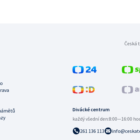
Česká t
no
trava
Divácké centrum
námětů
azy
každý všední den:
8:00—16:00 ho
261 136 113
info@ceskate