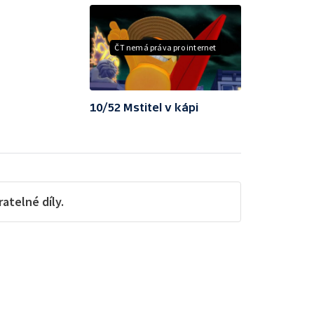
ČT nemá práva pro internet
10/52 Mstitel v kápi
telné díly.