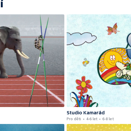
í
Studio Kamarád
Pro děti
4-6 let
6-8 let