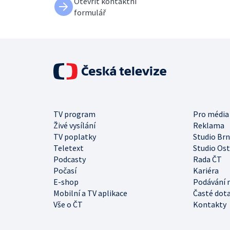
Otevřít kontaktní
formulář
TV program
Pro média
Živé vysílání
Reklama
TV poplatky
Studio Br
Teletext
Studio Os
Podcasty
Rada ČT
Počasí
Kariéra
E-shop
Podávání 
Mobilní a TV aplikace
Časté dot
Vše o ČT
Kontakty