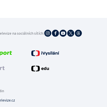
elevize na sociálních sítích:
din
levize.cz