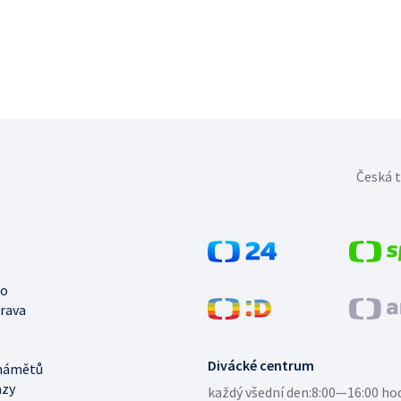
Česká t
no
trava
Divácké centrum
námětů
azy
každý všední den:
8:00—16:00 ho