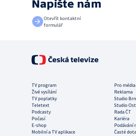
Napište nám
Otevřít kontaktní
formulář
TV program
Pro média
Živé vysílání
Reklama
TV poplatky
Studio Br
Teletext
Studio Os
Podcasty
Rada ČT
Počasí
Kariéra
E-shop
Podávání 
Mobilní a TV aplikace
Časté dot