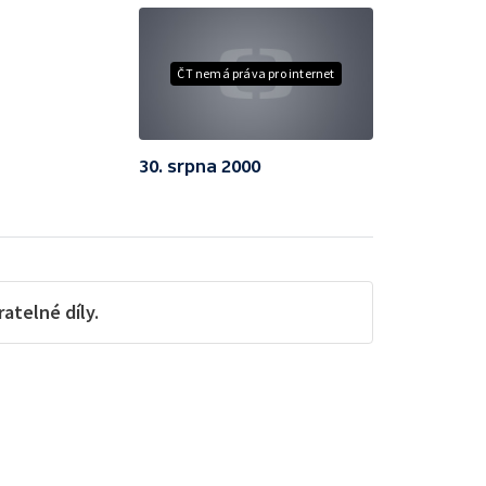
ČT nemá práva pro internet
30. srpna 2000
telné díly.