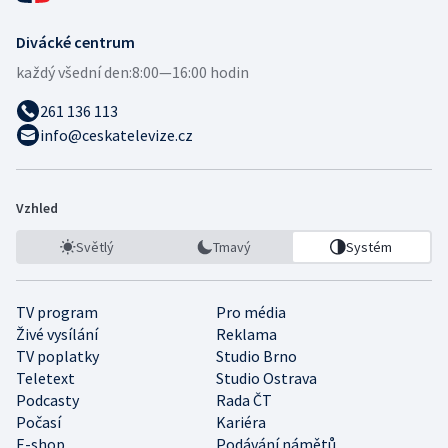
Divácké centrum
každý všední den:
8:00—16:00 hodin
261 136 113
info@ceskatelevize.cz
Vzhled
Světlý
Tmavý
Systém
TV program
Pro média
Živé vysílání
Reklama
TV poplatky
Studio Brno
Teletext
Studio Ostrava
Podcasty
Rada ČT
Počasí
Kariéra
E-shop
Podávání námětů