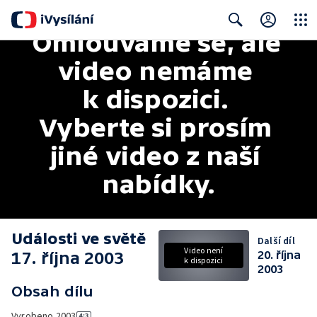
Omlouváme se, ale 
Close
Search
video nemáme 
k dispozici. 
Vyberte si prosím 
jiné video z naší 
nabídky.
Události ve světě
Další díl
Video není
17. října 2003
20. října
k dispozici
2003
Obsah dílu
Vyrobeno
2003