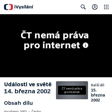
Close
Search
ČT nemá práva 
pro internet
Události ve světě
Další díl
ČT nemá práva
14. března 2002
15.
pro internet
března
2002
Obsah dílu
Vyrobeno
2002
•
Česko