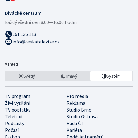
Divácké centrum
každý všední den:
8:00—16:00 hodin
261 136 113
info@ceskatelevize.cz
Vzhled
Světlý
Tmavý
Systém
TV program
Pro média
Živé vysílání
Reklama
TV poplatky
Studio Brno
Teletext
Studio Ostrava
Podcasty
Rada ČT
Počasí
Kariéra
E-shop
Podávání námětů