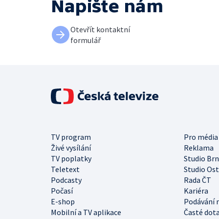
Napište nám
Otevřít kontaktní
formulář
TV program
Pro média
Živé vysílání
Reklama
TV poplatky
Studio Br
Teletext
Studio Os
Podcasty
Rada ČT
Počasí
Kariéra
E-shop
Podávání 
Mobilní a TV aplikace
Časté dot