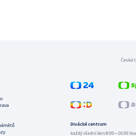
Česká t
no
trava
Divácké centrum
námětů
azy
každý všední den:
8:00—16:00 ho