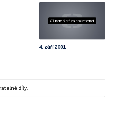
ČT nemá práva pro internet
4. září 2001
telné díly.