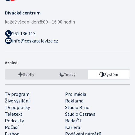
Divácké centrum
každý všední den:
8:00—16:00 hodin
261 136 113
info@ceskatelevize.cz
Vzhled
Světlý
Tmavý
Systém
TV program
Pro média
Živé vysílání
Reklama
TV poplatky
Studio Brno
Teletext
Studio Ostrava
Podcasty
Rada ČT
Počasí
Kariéra
E-shop
Podávání námětů