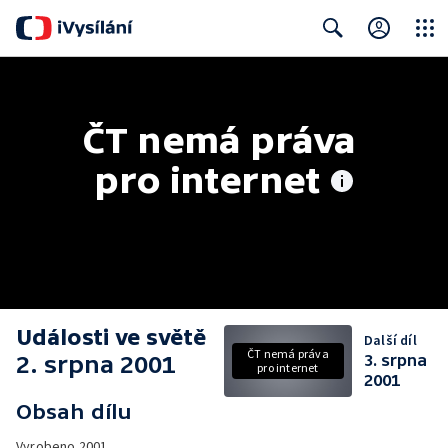
Close
Search
ČT nemá práva 
pro internet
Události ve světě
Další díl
ČT nemá práva
2. srpna 2001
3. srpna
pro internet
2001
Obsah dílu
Vyrobeno
2001