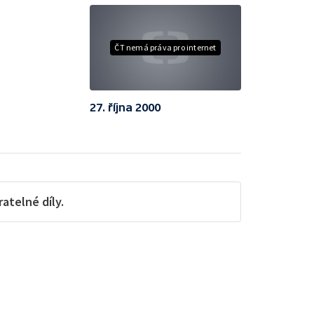
ČT nemá práva pro internet
27. října 2000
telné díly.