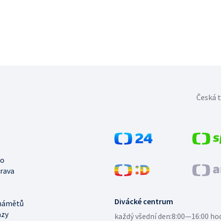
Česká t
no
trava
Divácké centrum
námětů
azy
každý všední den:
8:00—16:00 ho