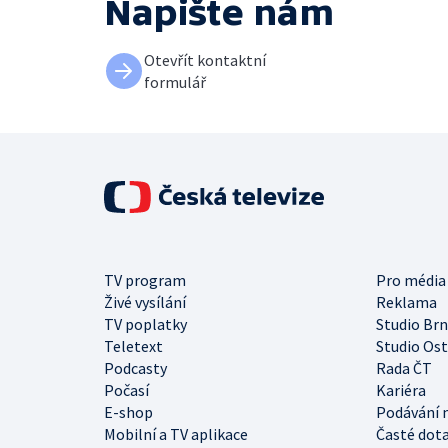
Napište nám
Otevřít kontaktní
formulář
TV program
Pro média
Živé vysílání
Reklama
TV poplatky
Studio Br
Teletext
Studio Os
Podcasty
Rada ČT
Počasí
Kariéra
E-shop
Podávání 
Mobilní a TV aplikace
Časté dot