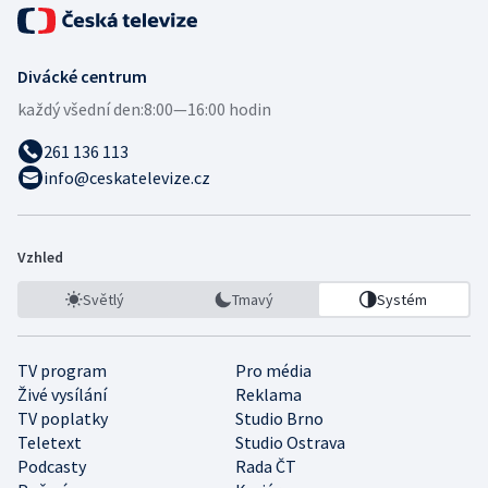
Divácké centrum
každý všední den:
8:00—16:00 hodin
261 136 113
info@ceskatelevize.cz
Vzhled
Světlý
Tmavý
Systém
TV program
Pro média
Živé vysílání
Reklama
TV poplatky
Studio Brno
Teletext
Studio Ostrava
Podcasty
Rada ČT