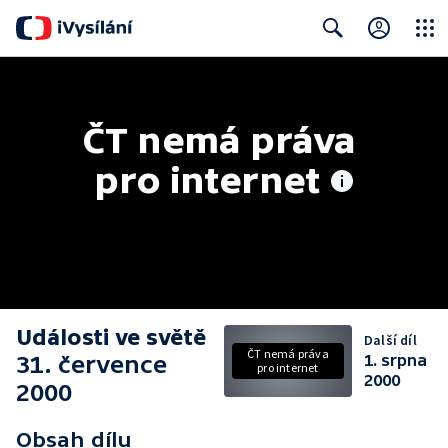
Close
Search
ČT nemá práva 
pro internet
Události ve světě
Další díl
ČT nemá práva
31. července
1. srpna
pro internet
2000
2000
Obsah dílu