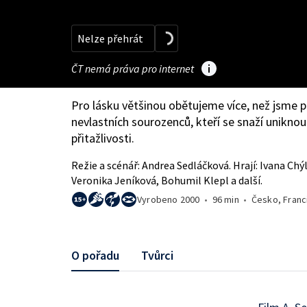
Nelze přehrát
ČT nemá práva pro internet
Pro lásku většinou obětujeme více, než jsme 
nevlastních sourozenců, kteří se snaží unikno
přitažlivosti.
Režie a scénář: Andrea Sedláčková. Hrají: Ivana Chý
Veronika Jeníková, Bohumil Klepl a další.
Vyrobeno
2000
•
96 min
•
Česko, Franc
O pořadu
Tvůrci