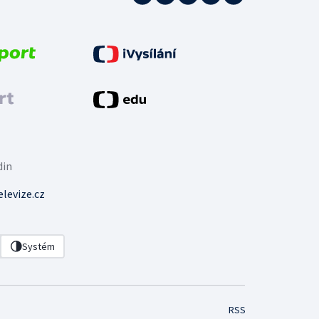
din
levize.cz
Systém
RSS