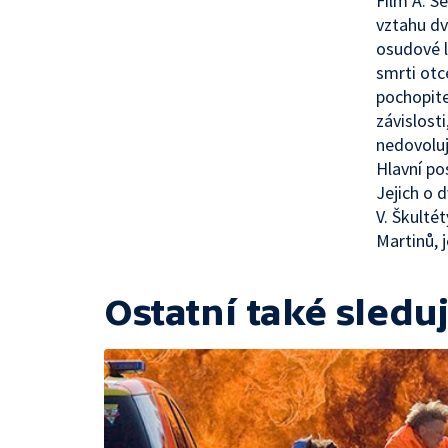
Film A. S
vztahu dv
osudové l
smrti otce
pochopite
závislost
nedovoluj
Hlavní po
Jejich o 
V. Škulté
Martinů, 
Ostatní také sleduj