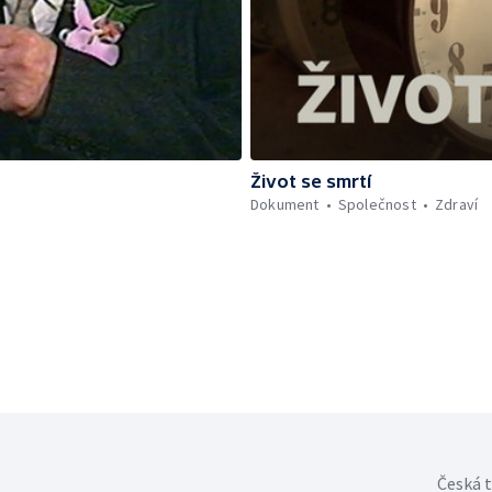
Život se smrtí
Dokument
Společnost
Zdraví
Česká t