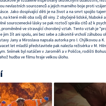
edláčkové je vzdáleně inspirovaný skutečnými událostmi, hist
ou nevlastních sourozenců a jejich marného boje proti vzáj
ásce. Jako dospívající děti je na život a na smrt spojilo taje
, na které měli oba svůj díl viny. Z obyčejně lidské, hluboké a
lné sourozenecké lásky se pak roztočí spirála citů až k psyc
i, proměněné ve stravující chorobný vztah. Tento vztah je "pr
e jim žít ani spolu, ani bez sebe a zákonitě vrcholí záhubou o
stavy Jany a Miroslava napsala autorka pro I. Chýlkovou a K
dvacet let mladší představitele pak nalezla režisérka v M. Hi
tym. Snímek byl natáčen v Jaroměři a v Poličce, rodišti Bohu
jehož hudba ve filmu hraje velkou úlohu.
í