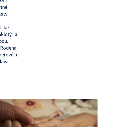
orii
emné
mství
hické
okletý" a
bou.
. Rodena.
lmerové a
slava