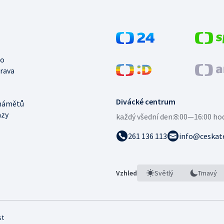
no
trava
Divácké centrum
námětů
azy
každý všední den:
8:00—16:00 ho
261 136 113
info@ceskate
Vzhled
Světlý
Tmavý
st