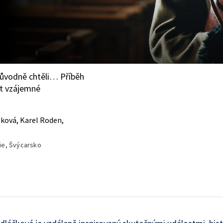
původně chtěli… Příběh
ut vzájemné
lková, Karel Roden,
ie, Švýcarsko