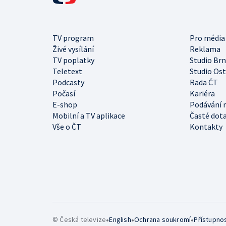
TV program
Pro média
Živé vysílání
Reklama
TV poplatky
Studio Br
Teletext
Studio Os
Podcasty
Rada ČT
Počasí
Kariéra
E-shop
Podávání 
Mobilní a TV aplikace
Časté dot
Vše o ČT
Kontakty
•
•
•
© Česká televize
English
Ochrana soukromí
Přístupno