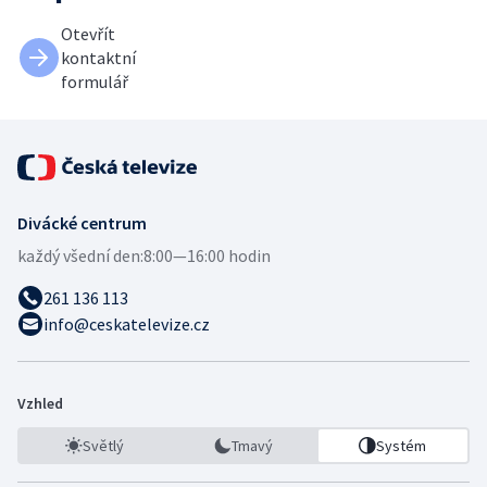
Otevřít
kontaktní
formulář
Divácké centrum
každý všední den:
8:00—16:00 hodin
261 136 113
info@ceskatelevize.cz
Vzhled
Světlý
Tmavý
Systém