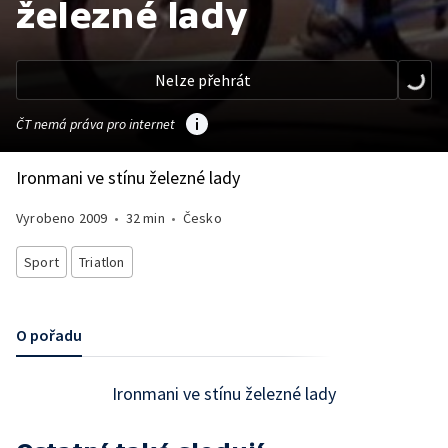
železné lady
Nelze přehrát
ČT nemá práva pro internet
Ironmani ve stínu železné lady
Vyrobeno
2009
•
32 min
•
Česko
Sport
Triatlon
O pořadu
Ironmani ve stínu železné lady