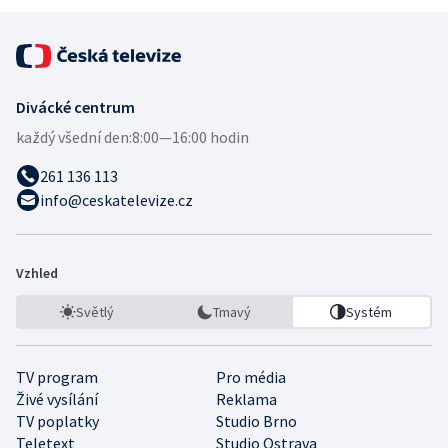
Divácké centrum
každý všední den:
8:00—16:00 hodin
261 136 113
info@ceskatelevize.cz
Vzhled
Světlý
Tmavý
Systém
TV program
Pro média
Živé vysílání
Reklama
TV poplatky
Studio Brno
Teletext
Studio Ostrava