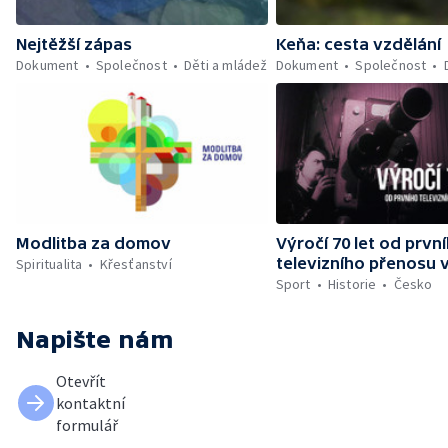
Nejtěžší zápas
Keňa: cesta vzdělání
Dokument
Společnost
Děti a mládež
Dokument
Společnost
Modlitba za domov
Výročí 70 let od prvn
televizního přenosu 
Spiritualita
Křesťanství
Sport
Historie
Česko
Napište nám
Otevřít
kontaktní
formulář