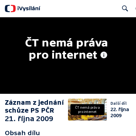
Search
ČT nemá práva 
pro internet
Záznam z jednání
Další díl
ČT nemá práva
schůze PS PČR
22. října
pro internet
2009
21. října 2009
Obsah dílu