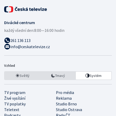
Divácké centrum
každý všední den:
8:00—16:00 hodin
261 136 113
info@ceskatelevize.cz
Vzhled
Světlý
Tmavý
Systém
TV program
Pro média
Živé vysílání
Reklama
TV poplatky
Studio Brno
Teletext
Studio Ostrava
Podcasty
Rada ČT