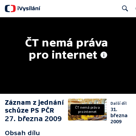
Search
ČT nemá práva 
pro internet
Záznam z jednání
Další díl
ČT nemá práva
schůze PS PČR
31.
pro internet
března
27. března 2009
2009
Obsah dílu