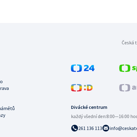
Česká t
no
trava
Divácké centrum
námětů
azy
každý všední den:
8:00—16:00 ho
261 136 113
info@ceskate