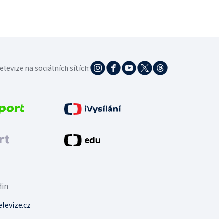
elevize na sociálních sítích:
din
levize.cz