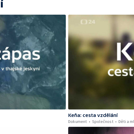
í
Keňa: cesta vzdělání
Dokument
Společnost
Děti a m