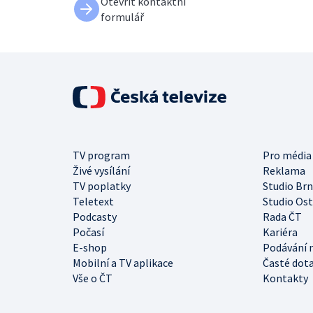
Otevřít kontaktní
formulář
TV program
Pro média
Živé vysílání
Reklama
TV poplatky
Studio Br
Teletext
Studio Os
Podcasty
Rada ČT
Počasí
Kariéra
E-shop
Podávání 
Mobilní a TV aplikace
Časté dot
Vše o ČT
Kontakty