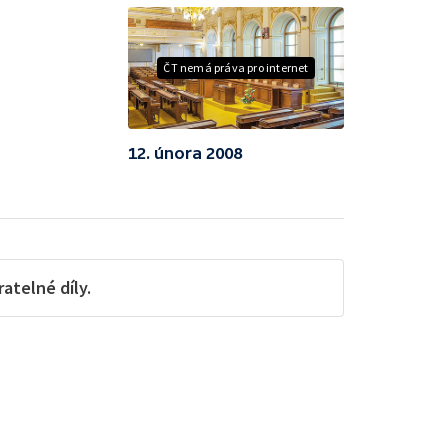
ČT nemá práva pro internet
12. února 2008
telné díly.