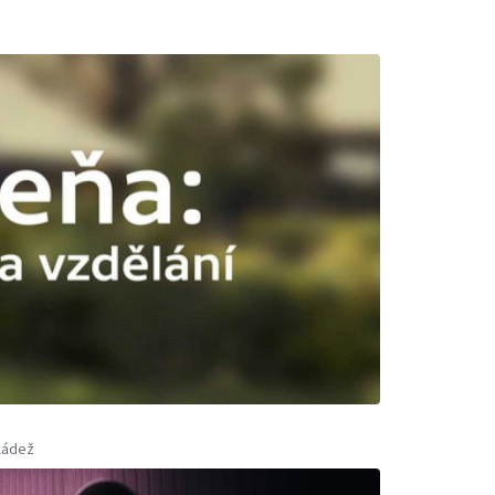
ládež