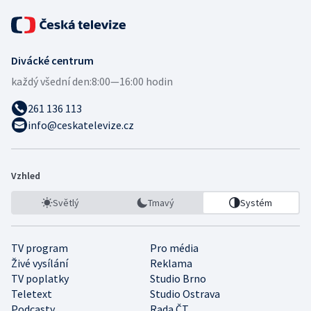
Divácké centrum
každý všední den:
8:00—16:00 hodin
261 136 113
info@ceskatelevize.cz
Vzhled
Světlý
Tmavý
Systém
TV program
Pro média
Živé vysílání
Reklama
TV poplatky
Studio Brno
Teletext
Studio Ostrava
Podcasty
Rada ČT