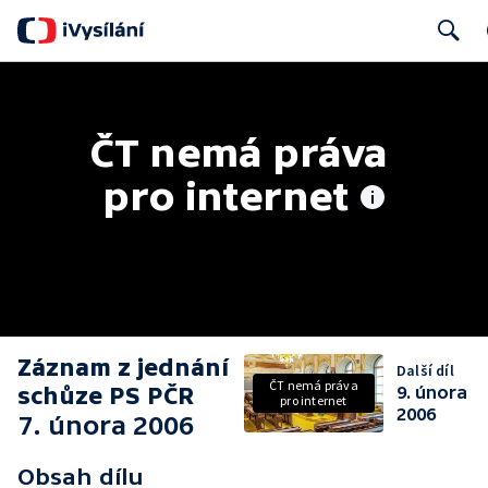
Search
ČT nemá práva 
pro internet
Záznam z jednání
Další díl
ČT nemá práva
schůze PS PČR
9. února
pro internet
2006
7. února 2006
Obsah dílu