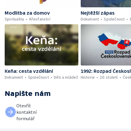
Modlitba za domov
Nejtěžší zápas
Spiritualita
Křesťanství
Dokument
Společnost
Keňa: cesta vzdělání
1992: Rozpad Českos
Dokument
Společnost
Děti a mládež
Historie
20. století
Čes
Napište nám
Otevřít
kontaktní
formulář