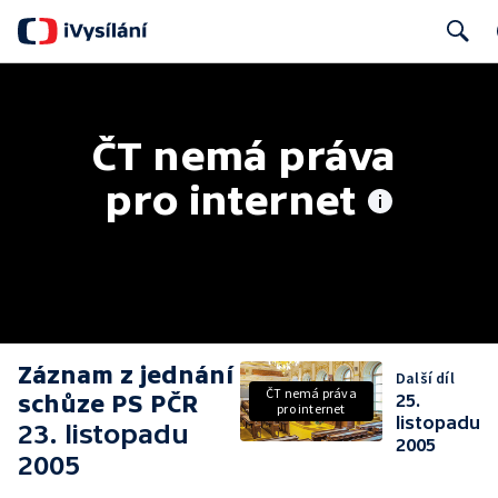
Search
ČT nemá práva 
pro internet
Záznam z jednání
Další díl
ČT nemá práva
schůze PS PČR
25.
pro internet
listopadu
23. listopadu
2005
2005