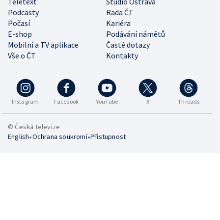
Teletext
Studio Ostrava
Podcasty
Rada ČT
Počasí
Kariéra
E-shop
Podávání námětů
Mobilní a TV aplikace
Časté dotazy
Vše o ČT
Kontakty
Instagram
Facebook
YouTube
X
Threads
© Česká televize
•
•
English
Ochrana soukromí
Přístupnost