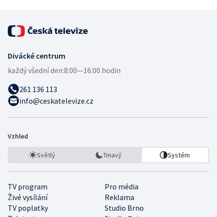
Divácké centrum
každý všední den:
8:00—16:00 hodin
261 136 113
info@ceskatelevize.cz
Vzhled
Světlý
Tmavý
Systém
TV program
Pro média
Živé vysílání
Reklama
TV poplatky
Studio Brno