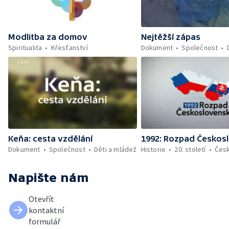
Modlitba za domov
Nejtěžší zápas
Spiritualita
Křesťanství
Dokument
Společnost
Keňa: cesta vzdělání
1992: Rozpad Českos
Dokument
Společnost
Děti a mládež
Historie
20. století
Čes
Napište nám
Otevřít
kontaktní
formulář