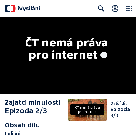
Close
Search
ČT nemá práva 
pro internet
Zajatci minulosti
Další díl
ČT nemá práva
Epizoda 2/3
Epizoda
pro internet
3/3
Obsah dílu
Indiáni