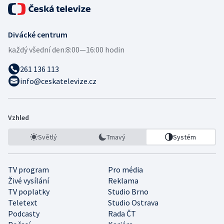
Divácké centrum
každý všední den:
8:00—16:00 hodin
261 136 113
info@ceskatelevize.cz
Vzhled
Světlý
Tmavý
Systém
TV program
Pro média
Živé vysílání
Reklama
TV poplatky
Studio Brno
Teletext
Studio Ostrava
Podcasty
Rada ČT