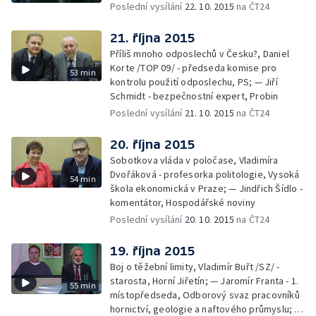
Poslední vysílání
22. 10. 2015
na ČT24
21. října 2015
Příliš mnoho odposlechů v Česku?, Daniel
Korte /TOP 09/ - předseda komise pro
53 min
kontrolu použití odposlechu, PS; — Jiří
Schmidt - bezpečnostní expert, Probin
Poslední vysílání
21. 10. 2015
na ČT24
20. října 2015
Sobotkova vláda v poločase, Vladimíra
Dvořáková - profesorka politologie, Vysoká
54 min
škola ekonomická v Praze; — Jindřich Šídlo -
komentátor, Hospodářské noviny
Poslední vysílání
20. 10. 2015
na ČT24
19. října 2015
Boj o těžební limity, Vladimír Buřt /SZ/ -
starosta, Horní Jiřetín; — Jaromír Franta - 1.
55 min
místopředseda, Odborový svaz pracovníků
hornictví, geologie a naftového průmyslu; —