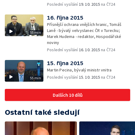
Gabriela Sáričková Benešová - mluvčí
Poslední vysílání
19. 10. 2015
na ČT24
skupiny Sev.en
16. října 2015
Přísnější ochrana vnějších hranic, Tomáš
Laně - bývalý velvyslanec ČR v Turecku;
55 min
Marek Hudema - redaktor, Hospodářské
noviny
Poslední vysílání
16. 10. 2015
na ČT24
15. října 2015
Martin Pecina, bývalý ministr vnitra
Poslední vysílání
15. 10. 2015
na ČT24
55 min
Dalších 10 dílů
Ostatní také sledují