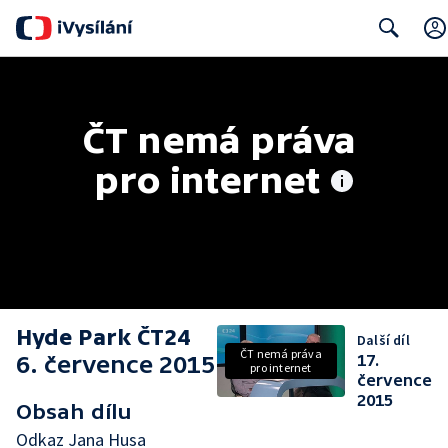
Search
ČT nemá práva 
pro internet
Hyde Park ČT24
Další díl
ČT nemá práva
6. července 2015
17.
pro internet
července
2015
Obsah dílu
Odkaz Jana Husa