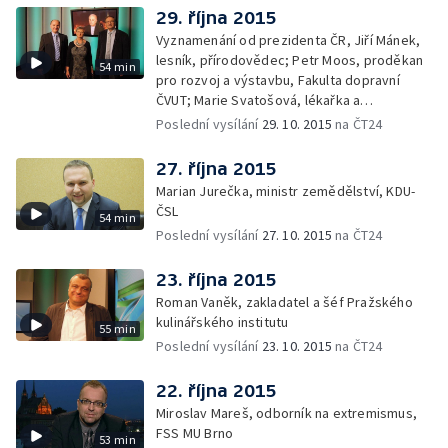
29. října 2015
Vyznamenání od prezidenta ČR, Jiří Mánek,
lesník, přírodovědec; Petr Moos, proděkan
54 min
pro rozvoj a výstavbu, Fakulta dopravní
ČVUT; Marie Svatošová, lékařka a
zakladatelka Českého hospicového hnutí;
Poslední vysílání
29. 10. 2015
na ČT24
František Radkovský, plzeňský biskup
27. října 2015
Marian Jurečka, ministr zemědělství, KDU-
ČSL
54 min
Poslední vysílání
27. 10. 2015
na ČT24
23. října 2015
Roman Vaněk, zakladatel a šéf Pražského
kulinářského institutu
55 min
Poslední vysílání
23. 10. 2015
na ČT24
22. října 2015
Miroslav Mareš, odborník na extremismus,
FSS MU Brno
53 min