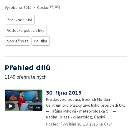
Vyrobeno
2015
•
Česko
Zpravodajství
Vědecká publicistika
Společnost
Politika
Přehled dílů
1149 přehratelných
30. října 2015
Předpověď počasí, Bedřich Moldan -
Centrum pro otázky životního prostředí UK;
54 min
— Taťána Míková - meteoroložka ČT; —
Radim Tolasz - klimatolog, Český
hydrometeorologický ústav
Poslední vysílání
30. 10. 2015
na ČT24