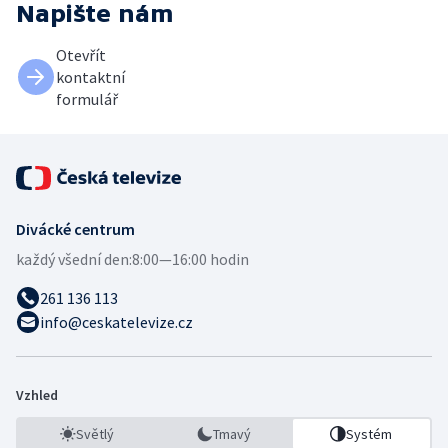
Napište nám
Otevřít
kontaktní
formulář
Divácké centrum
každý všední den:
8:00—16:00 hodin
261 136 113
info@ceskatelevize.cz
Vzhled
Světlý
Tmavý
Systém