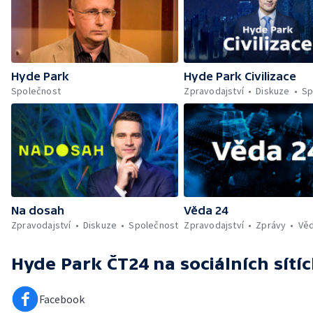
Hyde Park
Hyde Park Civilizace
Společnost
Zpravodajství
Diskuze
Sp
Na dosah
Věda 24
Zpravodajství
Diskuze
Společnost
Zpravodajství
Zprávy
Vě
Hyde Park ČT24
na sociálních sítí
Facebook