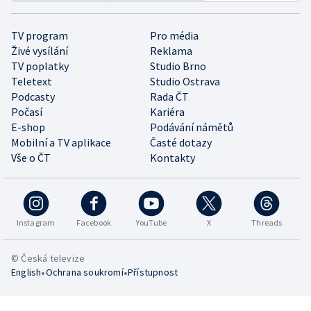
TV program
Pro média
Živé vysílání
Reklama
TV poplatky
Studio Brno
Teletext
Studio Ostrava
Podcasty
Rada ČT
Počasí
Kariéra
E-shop
Podávání námětů
Mobilní a TV aplikace
Časté dotazy
Vše o ČT
Kontakty
Instagram
Facebook
YouTube
X
Threads
© Česká televize
•
•
English
Ochrana soukromí
Přístupnost