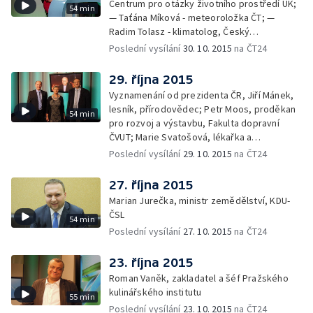
Centrum pro otázky životního prostředí UK;
54 min
— Taťána Míková - meteoroložka ČT; —
Radim Tolasz - klimatolog, Český
hydrometeorologický ústav
Poslední vysílání
30. 10. 2015
na ČT24
29. října 2015
Vyznamenání od prezidenta ČR, Jiří Mánek,
lesník, přírodovědec; Petr Moos, proděkan
54 min
pro rozvoj a výstavbu, Fakulta dopravní
ČVUT; Marie Svatošová, lékařka a
zakladatelka Českého hospicového hnutí;
Poslední vysílání
29. 10. 2015
na ČT24
František Radkovský, plzeňský biskup
27. října 2015
Marian Jurečka, ministr zemědělství, KDU-
ČSL
54 min
Poslední vysílání
27. 10. 2015
na ČT24
23. října 2015
Roman Vaněk, zakladatel a šéf Pražského
kulinářského institutu
55 min
Poslední vysílání
23. 10. 2015
na ČT24