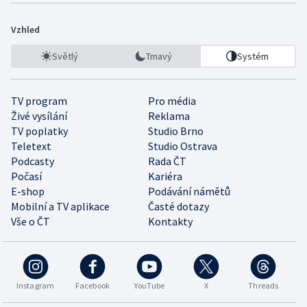
Vzhled
Světlý
Tmavý
Systém
TV program
Pro média
Živé vysílání
Reklama
TV poplatky
Studio Brno
Teletext
Studio Ostrava
Podcasty
Rada ČT
Počasí
Kariéra
E-shop
Podávání námětů
Mobilní a TV aplikace
Časté dotazy
Vše o ČT
Kontakty
Instagram
Facebook
YouTube
X
Threads