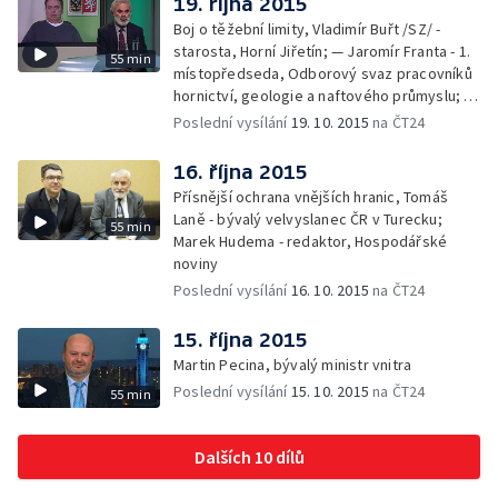
19. října 2015
Boj o těžební limity, Vladimír Buřt /SZ/ -
starosta, Horní Jiřetín; — Jaromír Franta - 1.
55 min
místopředseda, Odborový svaz pracovníků
hornictví, geologie a naftového průmyslu; —
Gabriela Sáričková Benešová - mluvčí
Poslední vysílání
19. 10. 2015
na ČT24
skupiny Sev.en
16. října 2015
Přísnější ochrana vnějších hranic, Tomáš
Laně - bývalý velvyslanec ČR v Turecku;
55 min
Marek Hudema - redaktor, Hospodářské
noviny
Poslední vysílání
16. 10. 2015
na ČT24
15. října 2015
Martin Pecina, bývalý ministr vnitra
Poslední vysílání
15. 10. 2015
na ČT24
55 min
Dalších 10 dílů