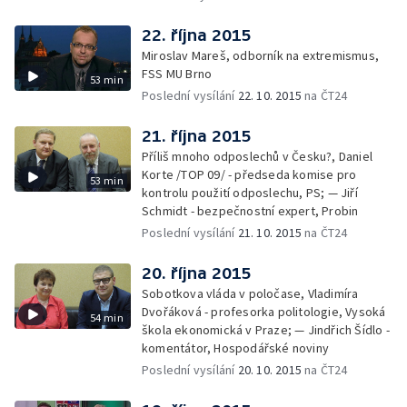
22. října 2015
Miroslav Mareš, odborník na extremismus,
FSS MU Brno
53 min
Poslední vysílání
22. 10. 2015
na ČT24
21. října 2015
Příliš mnoho odposlechů v Česku?, Daniel
Korte /TOP 09/ - předseda komise pro
53 min
kontrolu použití odposlechu, PS; — Jiří
Schmidt - bezpečnostní expert, Probin
Poslední vysílání
21. 10. 2015
na ČT24
20. října 2015
Sobotkova vláda v poločase, Vladimíra
Dvořáková - profesorka politologie, Vysoká
54 min
škola ekonomická v Praze; — Jindřich Šídlo -
komentátor, Hospodářské noviny
Poslední vysílání
20. 10. 2015
na ČT24