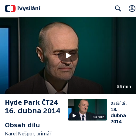
Search
55 min
Hyde Park ČT24
Další díl
16. dubna 2014
18.
dubna
54 min
2014
Obsah dílu
Karel Nešpor, primář