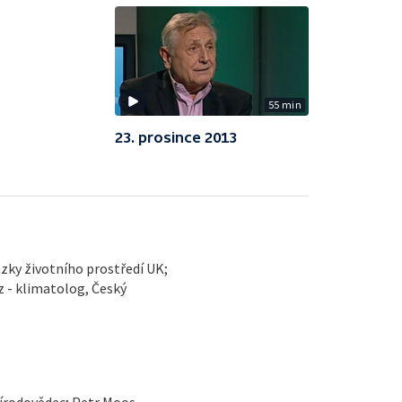
55 min
23. prosince 2013
zky životního prostředí UK;
 - klimatolog, Český
řírodovědec; Petr Moos,