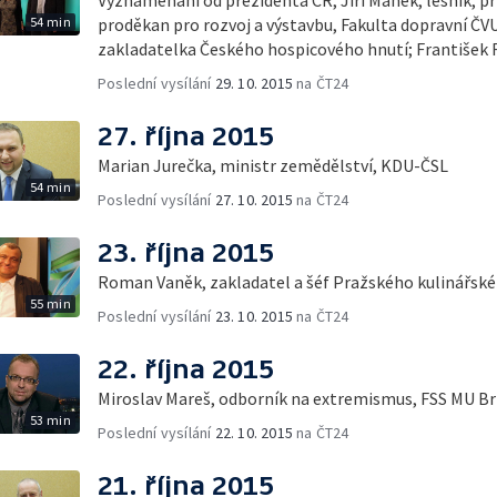
54 min
proděkan pro rozvoj a výstavbu, Fakulta dopravní ČVU
zakladatelka Českého hospicového hnutí; František 
Poslední vysílání
29. 10. 2015
na ČT24
27. října 2015
Marian Jurečka, ministr zemědělství, KDU-ČSL
54 min
Poslední vysílání
27. 10. 2015
na ČT24
23. října 2015
Roman Vaněk, zakladatel a šéf Pražského kulinářské
55 min
Poslední vysílání
23. 10. 2015
na ČT24
22. října 2015
Miroslav Mareš, odborník na extremismus, FSS MU B
53 min
Poslední vysílání
22. 10. 2015
na ČT24
21. října 2015