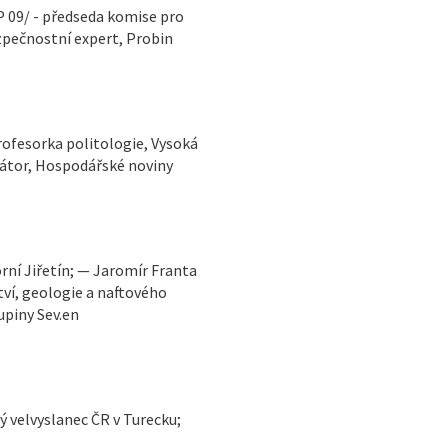
P 09/ - předseda komise pro
zpečnostní expert, Probin
rofesorka politologie, Vysoká
tátor, Hospodářské noviny
tví, geologie a naftového
upiny Sev.en
ý velvyslanec ČR v Turecku;