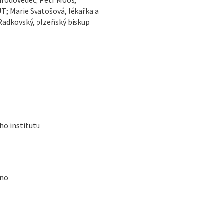
T; Marie Svatošová, lékařka a
Radkovský, plzeňský biskup
ho institutu
rno