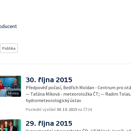
roducent
Politika
30. října 2015
Předpověď počasí, Bedřich Moldan - Centrum pro otá
54 min
— Taťána Míková - meteoroložka ČT; — Radim Tolasz
hydrometeorologický ústav
Poslední vysílání
30. 10. 2015
na ČT24
29. října 2015
Vyznamenání od prezidenta ČR, Jiří Mánek, lesník, p