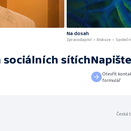
Na dosah
Zpravodajství
Diskuze
Společn
 sociálních sítích
Napišt
Otevřít konta
formulář
Česká t