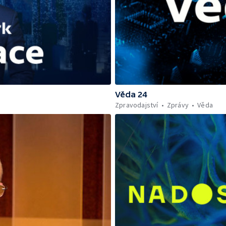
Věda 24
Zpravodajství
Zprávy
Věda