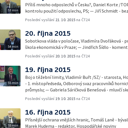
Příliš mnoho odposlechů v Česku?, Daniel Korte /TO
53 min
kontrolu použití odposlechu, PS; — Jiří Schmidt - be
Poslední vysílání
21. 10. 2015
na ČT24
20. října 2015
Sobotkova vláda v poločase, Vladimíra Dvořáková - p
54 min
škola ekonomická v Praze; — Jindřich Šídlo - komen
Poslední vysílání
20. 10. 2015
na ČT24
19. října 2015
Boj o těžební limity, Vladimír Buřt /SZ/ - starosta, Horní Jiřetín; — Jaromír Franta
55 min
- 1. místopředseda, Odborový svaz pracovníků hornic
průmyslu; — Gabriela Sáričková Benešová - mluvčí sk
Poslední vysílání
19. 10. 2015
na ČT24
16. října 2015
Přísnější ochrana vnějších hranic, Tomáš Laně - býval
55 min
Marek Hudema - redaktor, Hospodářské noviny