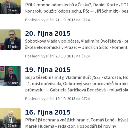
Příliš mnoho odposlechů v Česku?, Daniel Korte /TO
53 min
kontrolu použití odposlechu, PS; — Jiří Schmidt - be
Poslední vysílání
21. 10. 2015
na ČT24
20. října 2015
Sobotkova vláda v poločase, Vladimíra Dvořáková - p
54 min
škola ekonomická v Praze; — Jindřich Šídlo - komen
Poslední vysílání
20. 10. 2015
na ČT24
19. října 2015
Boj o těžební limity, Vladimír Buřt /SZ/ - starosta, Horní Jiřetín; — Jaromír Franta
55 min
- 1. místopředseda, Odborový svaz pracovníků hornic
průmyslu; — Gabriela Sáričková Benešová - mluvčí sk
Poslední vysílání
19. 10. 2015
na ČT24
16. října 2015
Přísnější ochrana vnějších hranic, Tomáš Laně - býval
55 min
Marek Hudema - redaktor, Hospodářské noviny