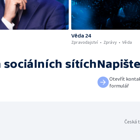
Věda 24
Zpravodajství
Zprávy
Věda
 sociálních sítích
Napišt
Otevřít konta
formulář
Česká t