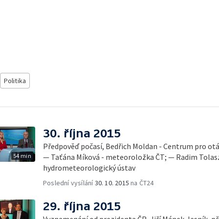
Politika
30. října 2015
Předpověď počasí, Bedřich Moldan - Centrum pro otá
54 min
— Taťána Míková - meteoroložka ČT; — Radim Tolasz
hydrometeorologický ústav
Poslední vysílání
30. 10. 2015
na ČT24
29. října 2015
Vyznamenání od prezidenta ČR, Jiří Mánek, lesník, p