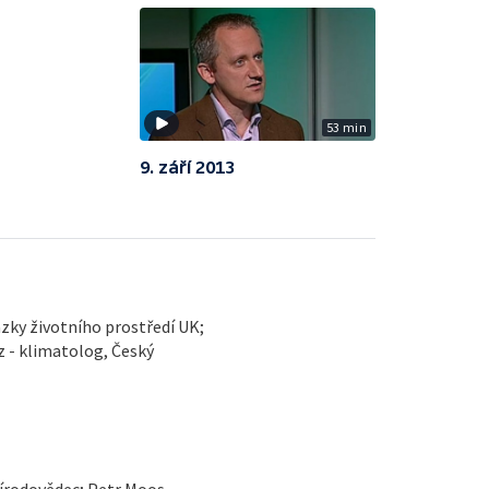
53 min
9. září 2013
zky životního prostředí UK;
 - klimatolog, Český
řírodovědec; Petr Moos,