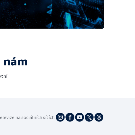
e nám
ktní
elevize na sociálních sítích: