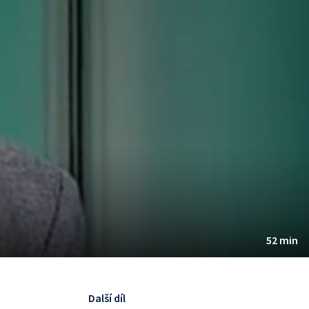
52 min
Další díl