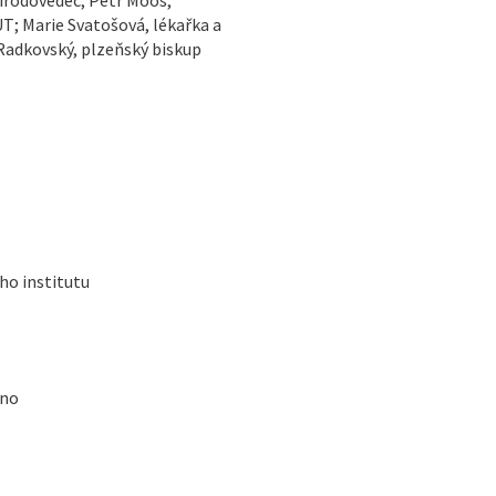
T; Marie Svatošová, lékařka a
Radkovský, plzeňský biskup
ho institutu
rno