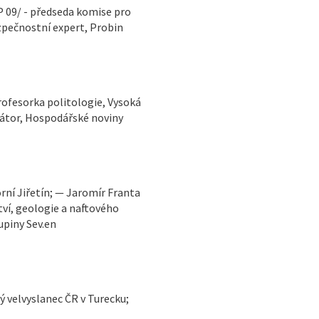
P 09/ - předseda komise pro
zpečnostní expert, Probin
rofesorka politologie, Vysoká
tátor, Hospodářské noviny
tví, geologie a naftového
upiny Sev.en
ý velvyslanec ČR v Turecku;