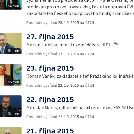
54 min
proděkan pro rozvoj a výstavbu, Fakulta dopravní ČVU
zakladatelka Českého hospicového hnutí; František 
Poslední vysílání
29. 10. 2015
na ČT24
27. října 2015
Marian Jurečka, ministr zemědělství, KDU-ČSL
54 min
Poslední vysílání
27. 10. 2015
na ČT24
23. října 2015
Roman Vaněk, zakladatel a šéf Pražského kulinářské
55 min
Poslední vysílání
23. 10. 2015
na ČT24
22. října 2015
Miroslav Mareš, odborník na extremismus, FSS MU B
53 min
Poslední vysílání
22. 10. 2015
na ČT24
21. října 2015