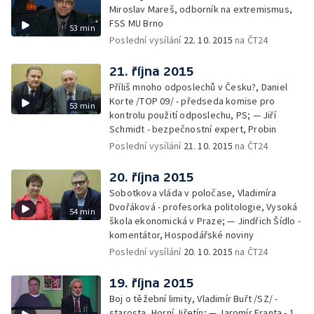
Miroslav Mareš, odborník na extremismus,
FSS MU Brno
53 min
Poslední vysílání
22. 10. 2015
na ČT24
21. října 2015
Příliš mnoho odposlechů v Česku?, Daniel
Korte /TOP 09/ - předseda komise pro
53 min
kontrolu použití odposlechu, PS; — Jiří
Schmidt - bezpečnostní expert, Probin
Poslední vysílání
21. 10. 2015
na ČT24
20. října 2015
Sobotkova vláda v poločase, Vladimíra
Dvořáková - profesorka politologie, Vysoká
54 min
škola ekonomická v Praze; — Jindřich Šídlo -
komentátor, Hospodářské noviny
Poslední vysílání
20. 10. 2015
na ČT24
19. října 2015
Boj o těžební limity, Vladimír Buřt /SZ/ -
starosta, Horní Jiřetín; — Jaromír Franta - 1.