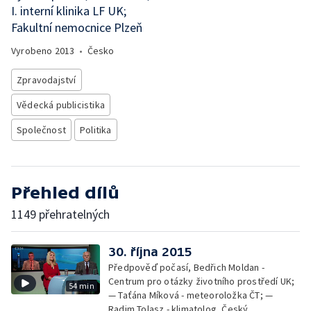
I. interní klinika LF UK;
Fakultní nemocnice Plzeň
Vyrobeno
2013
•
Česko
Zpravodajství
Vědecká publicistika
Společnost
Politika
Přehled dílů
1149 přehratelných
30. října 2015
Předpověď počasí, Bedřich Moldan -
Centrum pro otázky životního prostředí UK;
54 min
— Taťána Míková - meteoroložka ČT; —
Radim Tolasz - klimatolog, Český