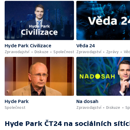
Hyde Park Civilizace
Věda 24
Zpravodajství
Diskuze
Společnost
Zpravodajství
Zprávy
Vě
Hyde Park
Na dosah
Společnost
Zpravodajství
Diskuze
Sp
Hyde Park ČT24
na sociálních sítí