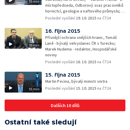
55 min
místopředseda, Odborový svaz pracovníků
hornictví, geologie a naftového průmyslu; —
Gabriela Sáričková Benešová - mluvčí
Poslední vysílání
19. 10. 2015
na ČT24
skupiny Sev.en
16. října 2015
Přísnější ochrana vnějších hranic, Tomáš
Laně - bývalý velvyslanec ČR v Turecku;
55 min
Marek Hudema - redaktor, Hospodářské
noviny
Poslední vysílání
16. 10. 2015
na ČT24
15. října 2015
Martin Pecina, bývalý ministr vnitra
Poslední vysílání
15. 10. 2015
na ČT24
55 min
Dalších 10 dílů
Ostatní také sledují