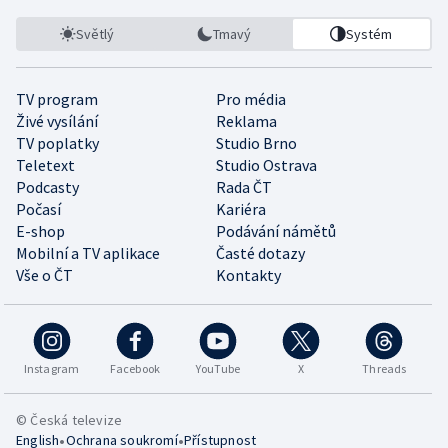
Světlý
Tmavý
Systém
TV program
Pro média
Živé vysílání
Reklama
TV poplatky
Studio Brno
Teletext
Studio Ostrava
Podcasty
Rada ČT
Počasí
Kariéra
E-shop
Podávání námětů
Mobilní a TV aplikace
Časté dotazy
Vše o ČT
Kontakty
Instagram
Facebook
YouTube
X
Threads
© Česká televize
•
•
English
Ochrana soukromí
Přístupnost