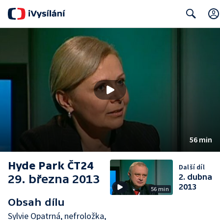
Search
56 min
Hyde Park ČT24
Další díl
29. března 2013
2. dubna
2013
56 min
Obsah dílu
Sylvie Opatrná, nefroložka,