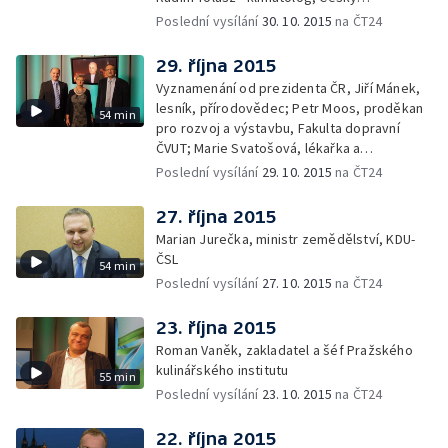
hydrometeorologický ústav
Poslední vysílání
30. 10. 2015
na ČT24
29. října 2015
Vyznamenání od prezidenta ČR, Jiří Mánek,
lesník, přírodovědec; Petr Moos, proděkan
54 min
pro rozvoj a výstavbu, Fakulta dopravní
ČVUT; Marie Svatošová, lékařka a
zakladatelka Českého hospicového hnutí;
Poslední vysílání
29. 10. 2015
na ČT24
František Radkovský, plzeňský biskup
27. října 2015
Marian Jurečka, ministr zemědělství, KDU-
ČSL
54 min
Poslední vysílání
27. 10. 2015
na ČT24
23. října 2015
Roman Vaněk, zakladatel a šéf Pražského
kulinářského institutu
55 min
Poslední vysílání
23. 10. 2015
na ČT24
22. října 2015