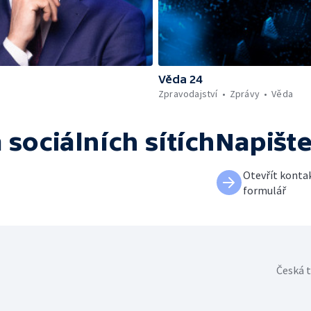
Věda 24
Zpravodajství
Zprávy
Věda
 sociálních sítích
Napišt
Otevřít konta
formulář
Česká t