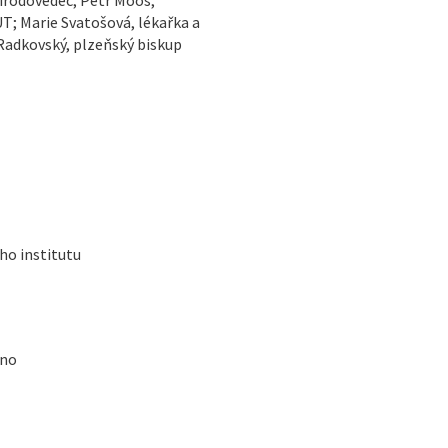
T; Marie Svatošová, lékařka a
Radkovský, plzeňský biskup
ho institutu
rno