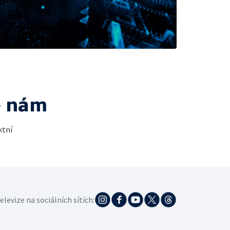
e nám
ktní
elevize na sociálních sítích: