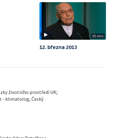
55 min
12. března 2013
zky životního prostředí UK;
 - klimatolog, Český
řírodovědec; Petr Moos,