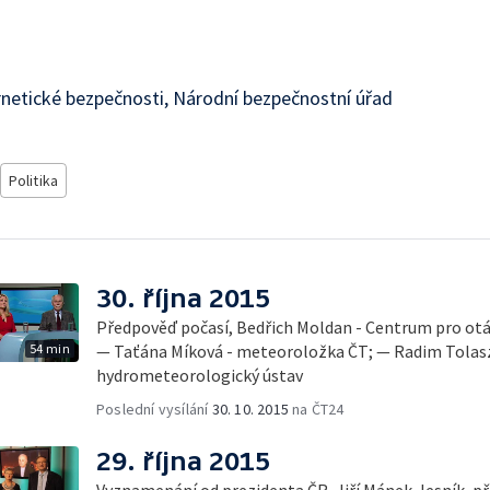
rnetické bezpečnosti, Národní bezpečnostní úřad
Politika
30. října 2015
Předpověď počasí, Bedřich Moldan - Centrum pro otá
54 min
— Taťána Míková - meteoroložka ČT; — Radim Tolasz
hydrometeorologický ústav
Poslední vysílání
30. 10. 2015
na ČT24
29. října 2015
Vyznamenání od prezidenta ČR, Jiří Mánek, lesník, p