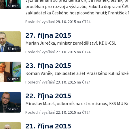
54 min
proděkan pro rozvoj a výstavbu, Fakulta dopravní ČVU
zakladatelka Českého hospicového hnutí; František 
Poslední vysílání
29. 10. 2015
na ČT24
27. října 2015
Marian Jurečka, ministr zemědělství, KDU-ČSL
54 min
Poslední vysílání
27. 10. 2015
na ČT24
23. října 2015
Roman Vaněk, zakladatel a šéf Pražského kulinářské
55 min
Poslední vysílání
23. 10. 2015
na ČT24
22. října 2015
Miroslav Mareš, odborník na extremismus, FSS MU B
53 min
Poslední vysílání
22. 10. 2015
na ČT24
21. října 2015