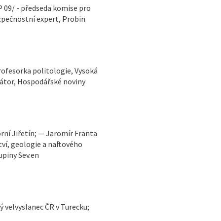
P 09/ - předseda komise pro
zpečnostní expert, Probin
rofesorka politologie, Vysoká
tátor, Hospodářské noviny
tví, geologie a naftového
upiny Sev.en
ý velvyslanec ČR v Turecku;