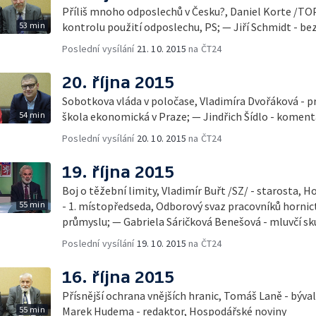
Příliš mnoho odposlechů v Česku?, Daniel Korte /TO
53 min
kontrolu použití odposlechu, PS; — Jiří Schmidt - be
Poslední vysílání
21. 10. 2015
na ČT24
20. října 2015
Sobotkova vláda v poločase, Vladimíra Dvořáková - p
54 min
škola ekonomická v Praze; — Jindřich Šídlo - komen
Poslední vysílání
20. 10. 2015
na ČT24
19. října 2015
Boj o těžební limity, Vladimír Buřt /SZ/ - starosta, Horní Jiřetín; — Jaromír Franta
55 min
- 1. místopředseda, Odborový svaz pracovníků hornic
průmyslu; — Gabriela Sáričková Benešová - mluvčí sk
Poslední vysílání
19. 10. 2015
na ČT24
16. října 2015
Přísnější ochrana vnějších hranic, Tomáš Laně - býval
55 min
Marek Hudema - redaktor, Hospodářské noviny