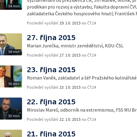
54 min
proděkan pro rozvoj a výstavbu, Fakulta dopravní ČVU
zakladatelka Českého hospicového hnutí; František 
Poslední vysílání
29. 10. 2015
na ČT24
27. října 2015
Marian Jurečka, ministr zemědělství, KDU-ČSL
54 min
Poslední vysílání
27. 10. 2015
na ČT24
23. října 2015
Roman Vaněk, zakladatel a šéf Pražského kulinářské
55 min
Poslední vysílání
23. 10. 2015
na ČT24
22. října 2015
Miroslav Mareš, odborník na extremismus, FSS MU B
53 min
Poslední vysílání
22. 10. 2015
na ČT24
21. října 2015