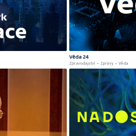
Věda 24
Zpravodajství
Zprávy
Věda