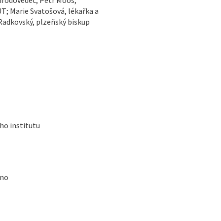
T; Marie Svatošová, lékařka a
Radkovský, plzeňský biskup
ho institutu
rno