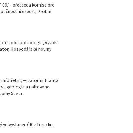
P 09/ - předseda komise pro
zpečnostní expert, Probin
rofesorka politologie, Vysoká
tátor, Hospodářské noviny
tví, geologie a naftového
upiny Sev.en
ý velvyslanec ČR v Turecku;