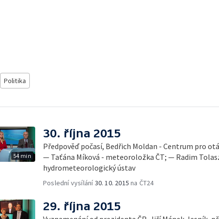
Politika
30. října 2015
Předpověď počasí, Bedřich Moldan - Centrum pro otá
54 min
— Taťána Míková - meteoroložka ČT; — Radim Tolasz
hydrometeorologický ústav
Poslední vysílání
30. 10. 2015
na ČT24
29. října 2015
Vyznamenání od prezidenta ČR, Jiří Mánek, lesník, p