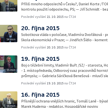
Příliš mnoho odposlechů v Česku?, Daniel Korte /TO
53 min
kontrolu použití odposlechu, PS; — Jiří Schmidt - be
Poslední vysílání
21. 10. 2015
na ČT24
20. října 2015
Sobotkova vláda v poločase, Vladimíra Dvořáková - p
54 min
škola ekonomická v Praze; — Jindřich Šídlo - komen
Poslední vysílání
20. 10. 2015
na ČT24
19. října 2015
Boj o těžební limity, Vladimír Buřt /SZ/ - starosta, Horní Jiřetín; — Jaromír Franta
55 min
- 1. místopředseda, Odborový svaz pracovníků hornic
průmyslu; — Gabriela Sáričková Benešová - mluvčí sk
Poslední vysílání
19. 10. 2015
na ČT24
16. října 2015
Přísnější ochrana vnějších hranic, Tomáš Laně - býval
55 min
Marek Hudema - redaktor, Hospodářské noviny