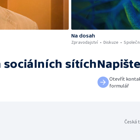
Na dosah
Zpravodajství
Diskuze
Společn
 sociálních sítích
Napišt
Otevřít konta
formulář
Česká t