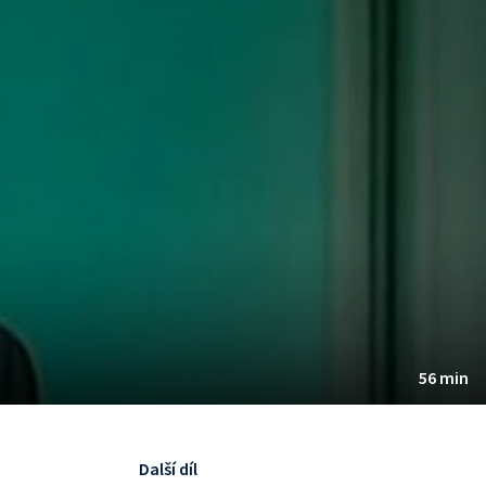
56 min
Další díl