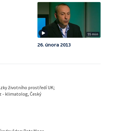
55 min
26. února 2013
zky životního prostředí UK;
 - klimatolog, Český
řírodovědec; Petr Moos,