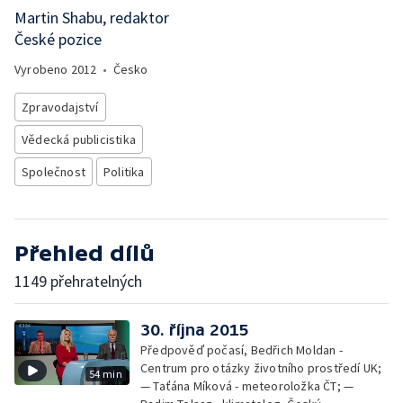
Martin Shabu, redaktor
České pozice
Vyrobeno
2012
•
Česko
Zpravodajství
Vědecká publicistika
Společnost
Politika
Přehled dílů
1149 přehratelných
30. října 2015
Předpověď počasí, Bedřich Moldan -
Centrum pro otázky životního prostředí UK;
54 min
— Taťána Míková - meteoroložka ČT; —