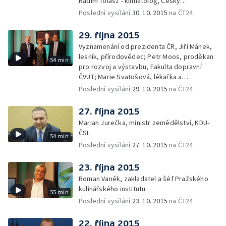
Radim Tolasz - klimatolog, Český
hydrometeorologický ústav
Poslední vysílání
30. 10. 2015
na ČT24
29. října 2015
Vyznamenání od prezidenta ČR, Jiří Mánek,
lesník, přírodovědec; Petr Moos, proděkan
54 min
pro rozvoj a výstavbu, Fakulta dopravní
ČVUT; Marie Svatošová, lékařka a
zakladatelka Českého hospicového hnutí;
Poslední vysílání
29. 10. 2015
na ČT24
František Radkovský, plzeňský biskup
27. října 2015
Marian Jurečka, ministr zemědělství, KDU-
ČSL
54 min
Poslední vysílání
27. 10. 2015
na ČT24
23. října 2015
Roman Vaněk, zakladatel a šéf Pražského
kulinářského institutu
55 min
Poslední vysílání
23. 10. 2015
na ČT24
22. října 2015