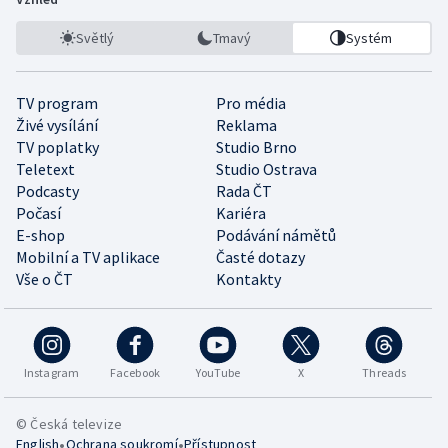
Světlý
Tmavý
Systém
TV program
Pro média
Živé vysílání
Reklama
TV poplatky
Studio Brno
Teletext
Studio Ostrava
Podcasty
Rada ČT
Počasí
Kariéra
E-shop
Podávání námětů
Mobilní a TV aplikace
Časté dotazy
Vše o ČT
Kontakty
Instagram
Facebook
YouTube
X
Threads
© Česká televize
•
•
English
Ochrana soukromí
Přístupnost