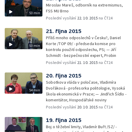
Miroslav Mareš, odborník na extremismus,
FSS MU Brno
53 min
Poslední vysílání
22. 10. 2015
na ČT24
21. října 2015
Příliš mnoho odposlechů v Česku?, Daniel
Korte /TOP 09/ - předseda komise pro
53 min
kontrolu použití odposlechu, PS; — Jiří
Schmidt - bezpečnostní expert, Probin
Poslední vysílání
21. 10. 2015
na ČT24
20. října 2015
Sobotkova vláda v poločase, Vladimíra
Dvořáková - profesorka politologie, Vysoká
54 min
škola ekonomická v Praze; — Jindřich Šídlo -
komentátor, Hospodářské noviny
Poslední vysílání
20. 10. 2015
na ČT24
19. října 2015
Boj o těžební limity, Vladimír Buřt /SZ/ -