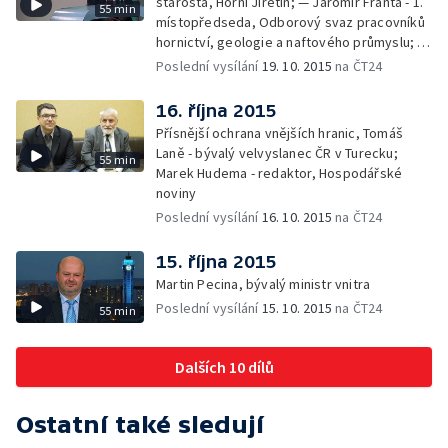
starosta, Horní Jiřetín; — Jaromír Franta - 1.
55 min
místopředseda, Odborový svaz pracovníků
hornictví, geologie a naftového průmyslu; —
Gabriela Sáričková Benešová - mluvčí
Poslední vysílání
19. 10. 2015
na ČT24
skupiny Sev.en
16. října 2015
Přísnější ochrana vnějších hranic, Tomáš
Laně - bývalý velvyslanec ČR v Turecku;
55 min
Marek Hudema - redaktor, Hospodářské
noviny
Poslední vysílání
16. 10. 2015
na ČT24
15. října 2015
Martin Pecina, bývalý ministr vnitra
Poslední vysílání
15. 10. 2015
na ČT24
55 min
Dalších 10 dílů
Ostatní také sledují