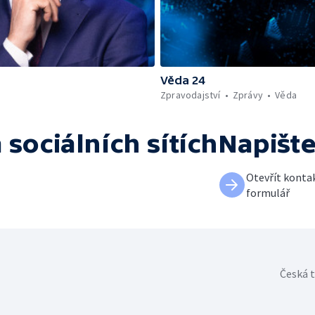
Věda 24
Zpravodajství
Zprávy
Věda
 sociálních sítích
Napišt
Otevřít konta
formulář
Česká t