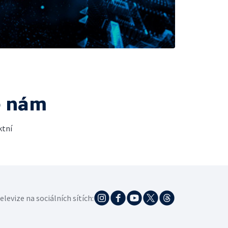
e nám
ktní
elevize na sociálních sítích: