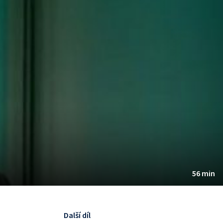
56 min
Další díl