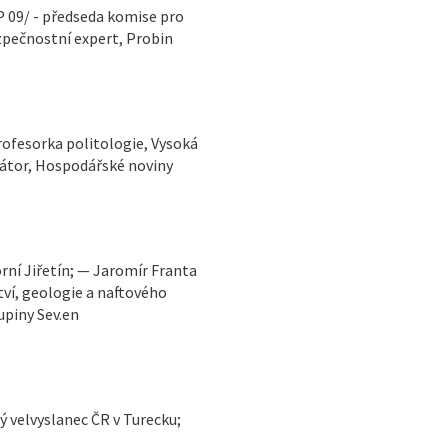
P 09/ - předseda komise pro
zpečnostní expert, Probin
rofesorka politologie, Vysoká
tátor, Hospodářské noviny
tví, geologie a naftového
upiny Sev.en
ý velvyslanec ČR v Turecku;