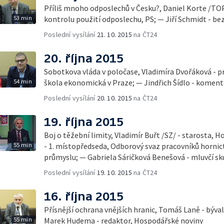
Příliš mnoho odposlechů v Česku?, Daniel Korte /TO
53 min
kontrolu použití odposlechu, PS; — Jiří Schmidt - be
Poslední vysílání
21. 10. 2015
na ČT24
20. října 2015
Sobotkova vláda v poločase, Vladimíra Dvořáková - p
54 min
škola ekonomická v Praze; — Jindřich Šídlo - komen
Poslední vysílání
20. 10. 2015
na ČT24
19. října 2015
Boj o těžební limity, Vladimír Buřt /SZ/ - starosta, Horní Jiřetín; — Jaromír Franta
55 min
- 1. místopředseda, Odborový svaz pracovníků hornic
průmyslu; — Gabriela Sáričková Benešová - mluvčí sk
Poslední vysílání
19. 10. 2015
na ČT24
16. října 2015
Přísnější ochrana vnějších hranic, Tomáš Laně - býval
55 min
Marek Hudema - redaktor, Hospodářské noviny