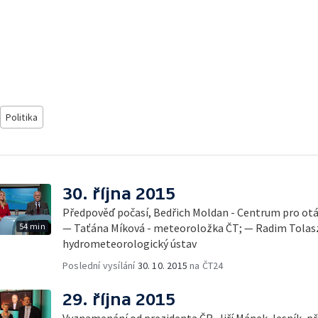
Politika
30. října 2015
Předpověď počasí, Bedřich Moldan - Centrum pro otá
54 min
— Taťána Míková - meteoroložka ČT; — Radim Tolasz
hydrometeorologický ústav
Poslední vysílání
30. 10. 2015
na ČT24
29. října 2015
Vyznamenání od prezidenta ČR, Jiří Mánek, lesník, p