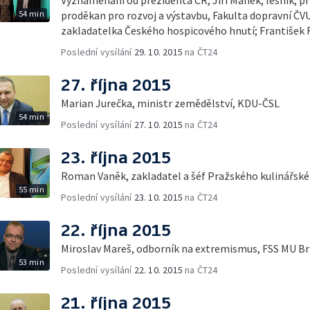
54 min
proděkan pro rozvoj a výstavbu, Fakulta dopravní ČVU
zakladatelka Českého hospicového hnutí; František 
Poslední vysílání
29. 10. 2015
na ČT24
27. října 2015
Marian Jurečka, ministr zemědělství, KDU-ČSL
54 min
Poslední vysílání
27. 10. 2015
na ČT24
23. října 2015
Roman Vaněk, zakladatel a šéf Pražského kulinářské
55 min
Poslední vysílání
23. 10. 2015
na ČT24
22. října 2015
Miroslav Mareš, odborník na extremismus, FSS MU B
53 min
Poslední vysílání
22. 10. 2015
na ČT24
21. října 2015