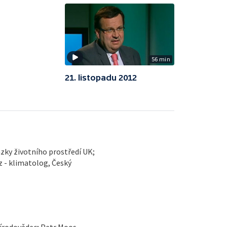
56 min
21. listopadu 2012
zky životního prostředí UK;
 - klimatolog, Český
řírodovědec; Petr Moos,