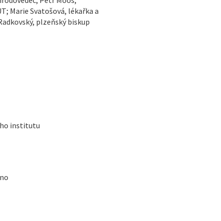
T; Marie Svatošová, lékařka a
Radkovský, plzeňský biskup
ho institutu
rno