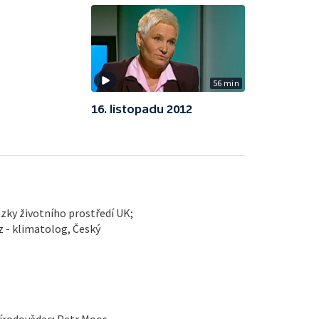
56 min
16. listopadu 2012
zky životního prostředí UK;
 - klimatolog, Český
řírodovědec; Petr Moos,