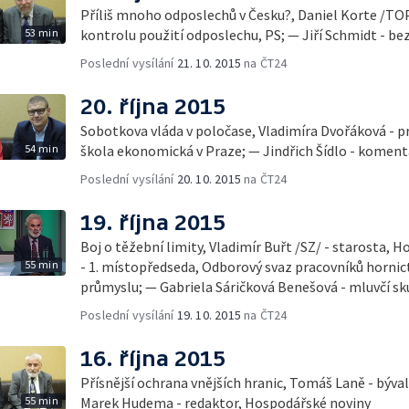
Příliš mnoho odposlechů v Česku?, Daniel Korte /TO
53 min
kontrolu použití odposlechu, PS; — Jiří Schmidt - be
Poslední vysílání
21. 10. 2015
na ČT24
20. října 2015
Sobotkova vláda v poločase, Vladimíra Dvořáková - p
54 min
škola ekonomická v Praze; — Jindřich Šídlo - komen
Poslední vysílání
20. 10. 2015
na ČT24
19. října 2015
Boj o těžební limity, Vladimír Buřt /SZ/ - starosta, Horní Jiřetín; — Jaromír Franta
55 min
- 1. místopředseda, Odborový svaz pracovníků hornic
průmyslu; — Gabriela Sáričková Benešová - mluvčí sk
Poslední vysílání
19. 10. 2015
na ČT24
16. října 2015
Přísnější ochrana vnějších hranic, Tomáš Laně - býval
55 min
Marek Hudema - redaktor, Hospodářské noviny