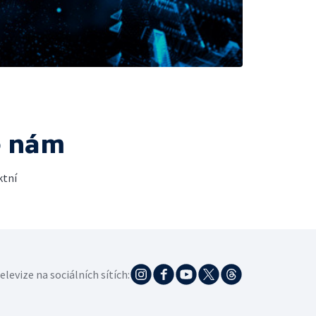
e nám
ktní
elevize na sociálních sítích: