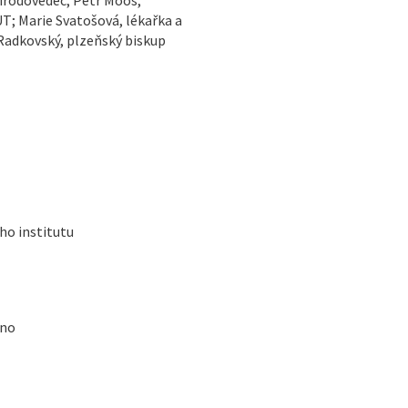
T; Marie Svatošová, lékařka a
Radkovský, plzeňský biskup
ho institutu
rno