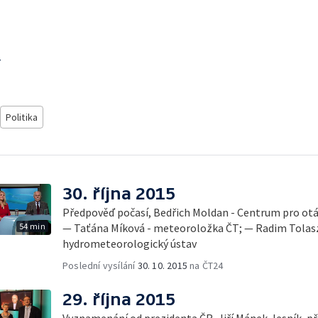
T
Politika
30. října 2015
Předpověď počasí, Bedřich Moldan - Centrum pro otá
54 min
— Taťána Míková - meteoroložka ČT; — Radim Tolasz
hydrometeorologický ústav
Poslední vysílání
30. 10. 2015
na ČT24
29. října 2015
Vyznamenání od prezidenta ČR, Jiří Mánek, lesník, p