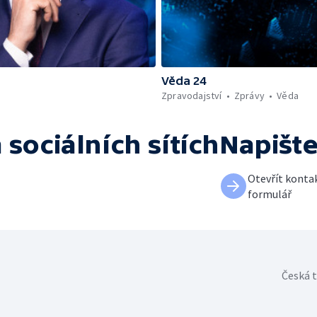
Věda 24
Zpravodajství
Zprávy
Věda
 sociálních sítích
Napišt
Otevřít konta
formulář
Česká t