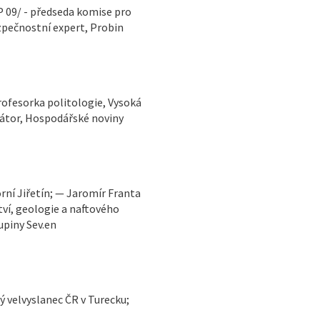
P 09/ - předseda komise pro
zpečnostní expert, Probin
rofesorka politologie, Vysoká
tátor, Hospodářské noviny
tví, geologie a naftového
upiny Sev.en
ý velvyslanec ČR v Turecku;