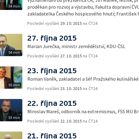
54 min
proděkan pro rozvoj a výstavbu, Fakulta dopravní ČVU
zakladatelka Českého hospicového hnutí; František 
Poslední vysílání
29. 10. 2015
na ČT24
27. října 2015
Marian Jurečka, ministr zemědělství, KDU-ČSL
54 min
Poslední vysílání
27. 10. 2015
na ČT24
23. října 2015
Roman Vaněk, zakladatel a šéf Pražského kulinářské
55 min
Poslední vysílání
23. 10. 2015
na ČT24
22. října 2015
Miroslav Mareš, odborník na extremismus, FSS MU B
53 min
Poslední vysílání
22. 10. 2015
na ČT24
21. října 2015