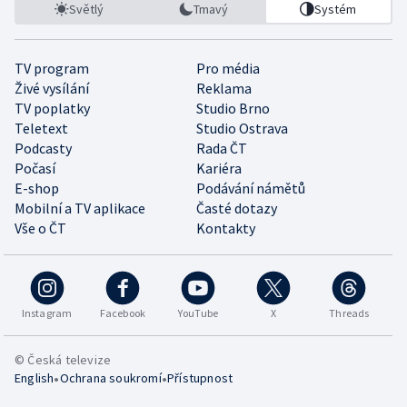
Světlý
Tmavý
Systém
TV program
Pro média
Živé vysílání
Reklama
TV poplatky
Studio Brno
Teletext
Studio Ostrava
Podcasty
Rada ČT
Počasí
Kariéra
E-shop
Podávání námětů
Mobilní a TV aplikace
Časté dotazy
Vše o ČT
Kontakty
Instagram
Facebook
YouTube
X
Threads
© Česká televize
•
•
English
Ochrana soukromí
Přístupnost