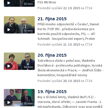
FSS MU Brno
53 min
Poslední vysílání
22. 10. 2015
na ČT24
21. října 2015
Příliš mnoho odposlechů v Česku?, Daniel
Korte /TOP 09/ - předseda komise pro
53 min
kontrolu použití odposlechu, PS; — Jiří
Schmidt - bezpečnostní expert, Probin
Poslední vysílání
21. 10. 2015
na ČT24
20. října 2015
Sobotkova vláda v poločase, Vladimíra
Dvořáková - profesorka politologie, Vysoká
54 min
škola ekonomická v Praze; — Jindřich Šídlo -
komentátor, Hospodářské noviny
Poslední vysílání
20. 10. 2015
na ČT24
19. října 2015
Boj o těžební limity, Vladimír Buřt /SZ/ -
starosta, Horní Jiřetín; — Jaromír Franta - 1.
55 min
místopředseda, Odborový svaz pracovníků