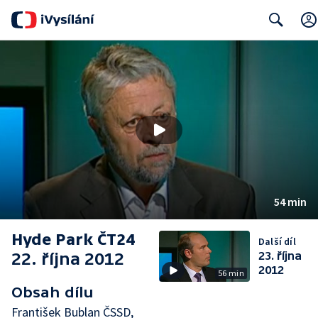
Search
54 min
Hyde Park ČT24
Další díl
22. října 2012
23. října
2012
56 min
Obsah dílu
František Bublan ČSSD,