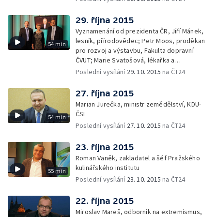
29. října 2015
Vyznamenání od prezidenta ČR, Jiří Mánek,
lesník, přírodovědec; Petr Moos, proděkan
54 min
pro rozvoj a výstavbu, Fakulta dopravní
ČVUT; Marie Svatošová, lékařka a
zakladatelka Českého hospicového hnutí;
Poslední vysílání
29. 10. 2015
na ČT24
František Radkovský, plzeňský biskup
27. října 2015
Marian Jurečka, ministr zemědělství, KDU-
ČSL
54 min
Poslední vysílání
27. 10. 2015
na ČT24
23. října 2015
Roman Vaněk, zakladatel a šéf Pražského
kulinářského institutu
55 min
Poslední vysílání
23. 10. 2015
na ČT24
22. října 2015
Miroslav Mareš, odborník na extremismus,