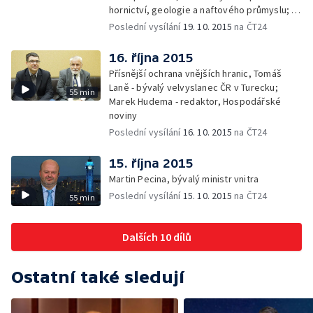
hornictví, geologie a naftového průmyslu; —
Gabriela Sáričková Benešová - mluvčí
Poslední vysílání
19. 10. 2015
na ČT24
skupiny Sev.en
16. října 2015
Přísnější ochrana vnějších hranic, Tomáš
Laně - bývalý velvyslanec ČR v Turecku;
55 min
Marek Hudema - redaktor, Hospodářské
noviny
Poslední vysílání
16. 10. 2015
na ČT24
15. října 2015
Martin Pecina, bývalý ministr vnitra
Poslední vysílání
15. 10. 2015
na ČT24
55 min
Dalších 10 dílů
Ostatní také sledují