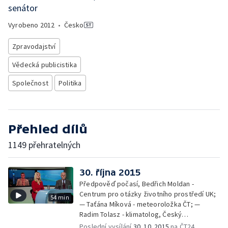
senátor
Vyrobeno
2012
•
Česko
Zpravodajství
Vědecká publicistika
Společnost
Politika
Přehled dílů
1149 přehratelných
30. října 2015
Předpověď počasí, Bedřich Moldan -
Centrum pro otázky životního prostředí UK;
54 min
— Taťána Míková - meteoroložka ČT; —
Radim Tolasz - klimatolog, Český
hydrometeorologický ústav
Poslední vysílání
30. 10. 2015
na ČT24