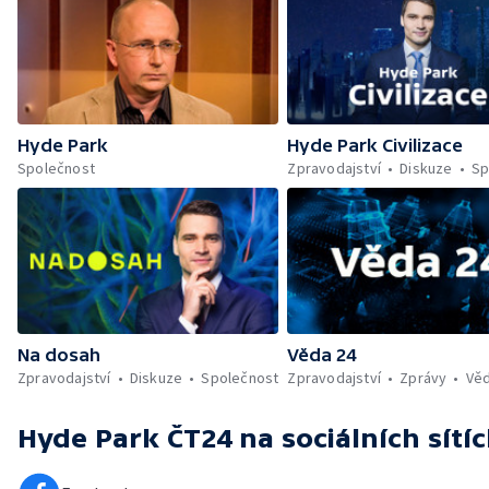
Hyde Park
Hyde Park Civilizace
Společnost
Zpravodajství
Diskuze
Sp
Na dosah
Věda 24
Zpravodajství
Diskuze
Společnost
Zpravodajství
Zprávy
Vě
Hyde Park ČT24
na sociálních sítí