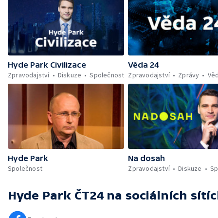
Hyde Park Civilizace
Věda 24
Zpravodajství
Diskuze
Společnost
Zpravodajství
Zprávy
Vě
Hyde Park
Na dosah
Společnost
Zpravodajství
Diskuze
Sp
Hyde Park ČT24
na sociálních sítí