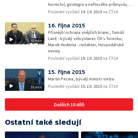
hornictví, geologie a naftového průmyslu; —
Gabriela Sáričková Benešová - mluvčí
Poslední vysílání
19. 10. 2015
na ČT24
skupiny Sev.en
16. října 2015
Přísnější ochrana vnějších hranic, Tomáš
Laně - bývalý velvyslanec ČR v Turecku;
55 min
Marek Hudema - redaktor, Hospodářské
noviny
Poslední vysílání
16. 10. 2015
na ČT24
15. října 2015
Martin Pecina, bývalý ministr vnitra
Poslední vysílání
15. 10. 2015
na ČT24
55 min
Dalších 10 dílů
Ostatní také sledují