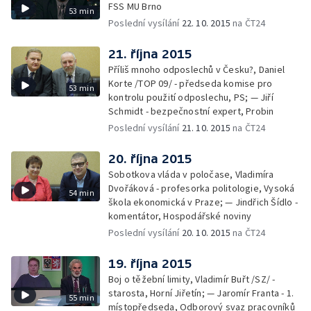
FSS MU Brno
53 min
Poslední vysílání
22. 10. 2015
na ČT24
21. října 2015
Příliš mnoho odposlechů v Česku?, Daniel
Korte /TOP 09/ - předseda komise pro
53 min
kontrolu použití odposlechu, PS; — Jiří
Schmidt - bezpečnostní expert, Probin
Poslední vysílání
21. 10. 2015
na ČT24
20. října 2015
Sobotkova vláda v poločase, Vladimíra
Dvořáková - profesorka politologie, Vysoká
54 min
škola ekonomická v Praze; — Jindřich Šídlo -
komentátor, Hospodářské noviny
Poslední vysílání
20. 10. 2015
na ČT24
19. října 2015
Boj o těžební limity, Vladimír Buřt /SZ/ -
starosta, Horní Jiřetín; — Jaromír Franta - 1.
55 min
místopředseda, Odborový svaz pracovníků