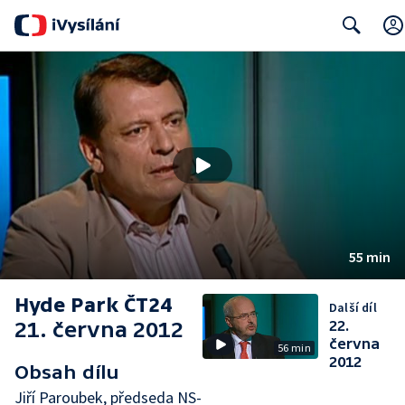
Search
55 min
Hyde Park ČT24
Další díl
21. června 2012
22.
června
56 min
2012
Obsah dílu
Jiří Paroubek, předseda NS-