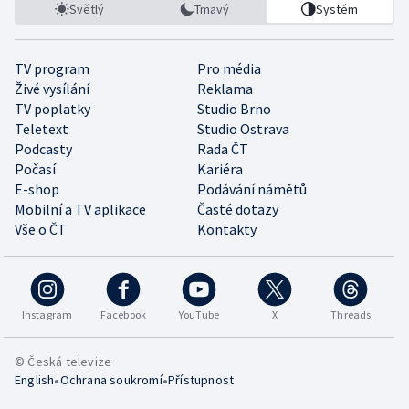
Světlý
Tmavý
Systém
TV program
Pro média
Živé vysílání
Reklama
TV poplatky
Studio Brno
Teletext
Studio Ostrava
Podcasty
Rada ČT
Počasí
Kariéra
E-shop
Podávání námětů
Mobilní a TV aplikace
Časté dotazy
Vše o ČT
Kontakty
Instagram
Facebook
YouTube
X
Threads
© Česká televize
•
•
English
Ochrana soukromí
Přístupnost