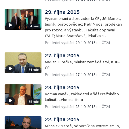
29. října 2015
Vyznamenání od prezidenta ČR, Jiří Mánek,
lesník, přírodovědec; Petr Moos, proděkan
54 min
pro rozvoj a výstavbu, Fakulta dopravní
ČVUT; Marie Svatošová, lékařka a
zakladatelka Českého hospicového hnutí;
Poslední vysílání
29. 10. 2015
na ČT24
František Radkovský, plzeňský biskup
27. října 2015
Marian Jurečka, ministr zemědělství, KDU-
ČSL
54 min
Poslední vysílání
27. 10. 2015
na ČT24
23. října 2015
Roman Vaněk, zakladatel a šéf Pražského
kulinářského institutu
55 min
Poslední vysílání
23. 10. 2015
na ČT24
22. října 2015
Miroslav Mareš, odborník na extremismus,