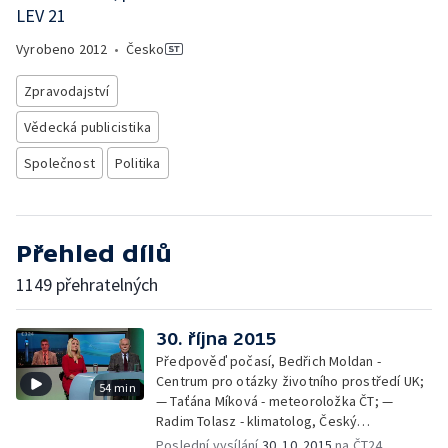
LEV 21
Vyrobeno
2012
•
Česko
Zpravodajství
Vědecká publicistika
Společnost
Politika
Přehled dílů
1149 přehratelných
30. října 2015
Předpověď počasí, Bedřich Moldan -
Centrum pro otázky životního prostředí UK;
54 min
— Taťána Míková - meteoroložka ČT; —
Radim Tolasz - klimatolog, Český
hydrometeorologický ústav
Poslední vysílání
30. 10. 2015
na ČT24