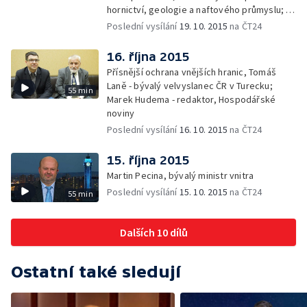
hornictví, geologie a naftového průmyslu; —
Gabriela Sáričková Benešová - mluvčí
Poslední vysílání
19. 10. 2015
na ČT24
skupiny Sev.en
16. října 2015
Přísnější ochrana vnějších hranic, Tomáš
Laně - bývalý velvyslanec ČR v Turecku;
55 min
Marek Hudema - redaktor, Hospodářské
noviny
Poslední vysílání
16. 10. 2015
na ČT24
15. října 2015
Martin Pecina, bývalý ministr vnitra
Poslední vysílání
15. 10. 2015
na ČT24
55 min
Dalších 10 dílů
Ostatní také sledují