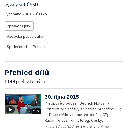
bývalý šéf ČSSD
Vyrobeno
2010
•
Česko
Zpravodajství
Vědecká publicistika
Společnost
Politika
Přehled dílů
1149 přehratelných
30. října 2015
Předpověď počasí, Bedřich Moldan -
Centrum pro otázky životního prostředí UK;
54 min
— Taťána Míková - meteoroložka ČT; —
Radim Tolasz - klimatolog, Český
hydrometeorologický ústav
Poslední vysílání
30. 10. 2015
na ČT24