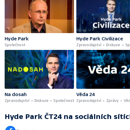
Hyde Park
Hyde Park Civilizace
Společnost
Zpravodajství
Diskuze
Sp
Na dosah
Věda 24
Zpravodajství
Diskuze
Společnost
Zpravodajství
Zprávy
Vě
Hyde Park ČT24
na sociálních sítí