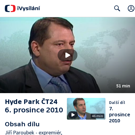
Search
51 min
Hyde Park ČT24
Další díl
6. prosince 2010
7.
prosince
46 min
2010
Obsah dílu
Jiří Paroubek - expremiér,