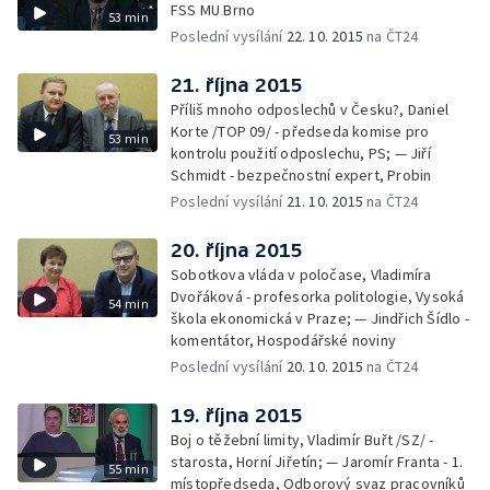
FSS MU Brno
53 min
Poslední vysílání
22. 10. 2015
na ČT24
21. října 2015
Příliš mnoho odposlechů v Česku?, Daniel
Korte /TOP 09/ - předseda komise pro
53 min
kontrolu použití odposlechu, PS; — Jiří
Schmidt - bezpečnostní expert, Probin
Poslední vysílání
21. 10. 2015
na ČT24
20. října 2015
Sobotkova vláda v poločase, Vladimíra
Dvořáková - profesorka politologie, Vysoká
54 min
škola ekonomická v Praze; — Jindřich Šídlo -
komentátor, Hospodářské noviny
Poslední vysílání
20. 10. 2015
na ČT24
19. října 2015
Boj o těžební limity, Vladimír Buřt /SZ/ -
starosta, Horní Jiřetín; — Jaromír Franta - 1.
55 min
místopředseda, Odborový svaz pracovníků