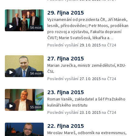
29. října 2015
Vyznamenání od prezidenta ČR, Jiří Mánek,
lesník, přírodovědec; Petr Moos, proděkan
54 min
pro rozvoj a výstavbu, Fakulta dopravní
ČVUT; Marie Svatošová, lékařka a
zakladatelka Českého hospicového hnutí;
Poslední vysílání
29. 10. 2015
na ČT24
František Radkovský, plzeňský biskup
27. října 2015
Marian Jurečka, ministr zemědělství, KDU-
ČSL
54 min
Poslední vysílání
27. 10. 2015
na ČT24
23. října 2015
Roman Vaněk, zakladatel a šéf Pražského
kulinářského institutu
55 min
Poslední vysílání
23. 10. 2015
na ČT24
22. října 2015
Miroslav Mareš, odborník na extremismus,