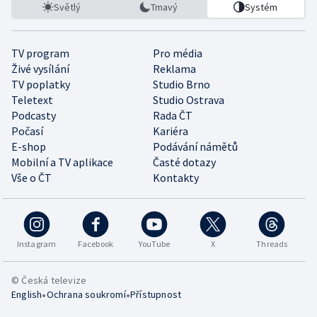
Světlý
Tmavý
Systém
TV program
Pro média
Živé vysílání
Reklama
TV poplatky
Studio Brno
Teletext
Studio Ostrava
Podcasty
Rada ČT
Počasí
Kariéra
E-shop
Podávání námětů
Mobilní a TV aplikace
Časté dotazy
Vše o ČT
Kontakty
Instagram
Facebook
YouTube
X
Threads
© Česká televize
•
•
English
Ochrana soukromí
Přístupnost