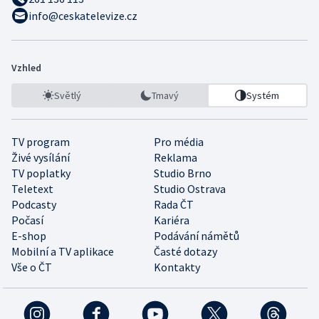
info@ceskatelevize.cz
Vzhled
Světlý
Tmavý
Systém
TV program
Pro média
Živé vysílání
Reklama
TV poplatky
Studio Brno
Teletext
Studio Ostrava
Podcasty
Rada ČT
Počasí
Kariéra
E-shop
Podávání námětů
Mobilní a TV aplikace
Časté dotazy
Vše o ČT
Kontakty