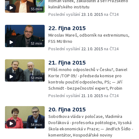
Roman Vaněk, zakladatel a šéf Pražského
kulinářského institutu
55 min
Poslední vysílání
23. 10. 2015
na ČT24
22. října 2015
Miroslav Mareš, odborník na extremismus,
FSS MU Brno
53 min
Poslední vysílání
22. 10. 2015
na ČT24
21. října 2015
Příliš mnoho odposlechů v Česku?, Daniel
Korte /TOP 09/ - předseda komise pro
53 min
kontrolu použití odposlechu, PS; — Jiří
Schmidt - bezpečnostní expert, Probin
Poslední vysílání
21. 10. 2015
na ČT24
20. října 2015
Sobotkova vláda v poločase, Vladimíra
Dvořáková - profesorka politologie, Vysoká
54 min
škola ekonomická v Praze; — Jindřich Šídlo -
komentátor, Hospodářské noviny