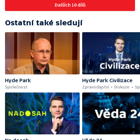
Dalších 10 dílů
Ostatní také sledují
Hyde Park
Hyde Park Civilizace
Společnost
Zpravodajství
Diskuze
Sp