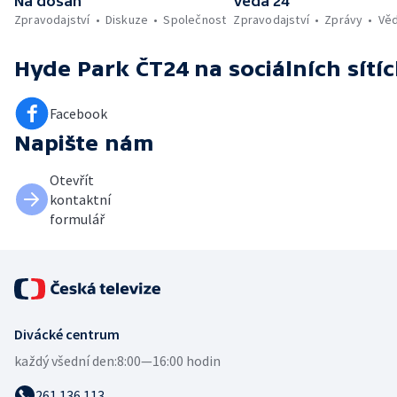
Na dosah
Věda 24
Zpravodajství
Diskuze
Společnost
Zpravodajství
Zprávy
Vě
Hyde Park ČT24
na sociálních sítí
Facebook
Napište nám
Otevřít
kontaktní
formulář
Divácké centrum
každý všední den:
8:00—16:00 hodin
261 136 113