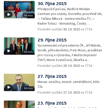
30. října 2015
Předpověď počasí, Bedřich Moldan -
Centrum pro otázky životního prostředí UK;
54 min
— Taťána Míková - meteoroložka ČT; —
Radim Tolasz - klimatolog, Český
hydrometeorologický ústav
Poslední vysílání
30. 10. 2015
na ČT24
29. října 2015
Vyznamenání od prezidenta ČR, Jiří Mánek,
lesník, přírodovědec; Petr Moos, proděkan
54 min
pro rozvoj a výstavbu, Fakulta dopravní
ČVUT; Marie Svatošová, lékařka a
zakladatelka Českého hospicového hnutí;
Poslední vysílání
29. 10. 2015
na ČT24
František Radkovský, plzeňský biskup
27. října 2015
Marian Jurečka, ministr zemědělství, KDU-
ČSL
54 min
Poslední vysílání
27. 10. 2015
na ČT24
23. října 2015