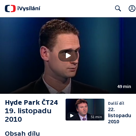
Search
49 min
Hyde Park ČT24
Další díl
19. listopadu
22.
listopadu
51 min
2010
2010
Obsah dílu