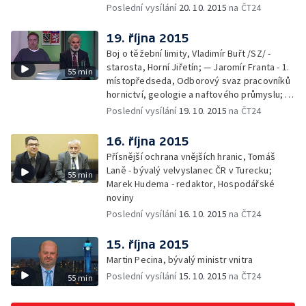
Poslední vysílání
20. 10. 2015
na ČT24
19. října 2015
Boj o těžební limity, Vladimír Buřt /SZ/ -
starosta, Horní Jiřetín; — Jaromír Franta - 1.
55 min
místopředseda, Odborový svaz pracovníků
hornictví, geologie a naftového průmyslu; —
Gabriela Sáričková Benešová - mluvčí
Poslední vysílání
19. 10. 2015
na ČT24
skupiny Sev.en
16. října 2015
Přísnější ochrana vnějších hranic, Tomáš
Laně - bývalý velvyslanec ČR v Turecku;
55 min
Marek Hudema - redaktor, Hospodářské
noviny
Poslední vysílání
16. 10. 2015
na ČT24
15. října 2015
Martin Pecina, bývalý ministr vnitra
Poslední vysílání
15. 10. 2015
na ČT24
55 min