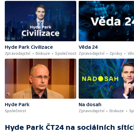
Hyde Park Civilizace
Věda 24
Zpravodajství
Diskuze
Společnost
Zpravodajství
Zprávy
Vě
Hyde Park
Na dosah
Společnost
Zpravodajství
Diskuze
Sp
Hyde Park ČT24
na sociálních sítí