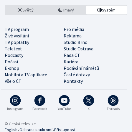
Světlý
Tmavý
Systém
TV program
Pro média
Živé vysílání
Reklama
TV poplatky
Studio Brno
Teletext
Studio Ostrava
Podcasty
Rada ČT
Počasí
Kariéra
E-shop
Podávání námětů
Mobilní a TV aplikace
Časté dotazy
Vše o ČT
Kontakty
Instagram
Facebook
YouTube
X
Threads
© Česká televize
•
•
English
Ochrana soukromí
Přístupnost