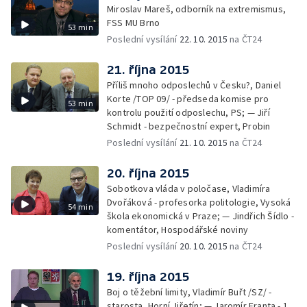
Miroslav Mareš, odborník na extremismus,
FSS MU Brno
53 min
Poslední vysílání
22. 10. 2015
na ČT24
21. října 2015
Příliš mnoho odposlechů v Česku?, Daniel
Korte /TOP 09/ - předseda komise pro
53 min
kontrolu použití odposlechu, PS; — Jiří
Schmidt - bezpečnostní expert, Probin
Poslední vysílání
21. 10. 2015
na ČT24
20. října 2015
Sobotkova vláda v poločase, Vladimíra
Dvořáková - profesorka politologie, Vysoká
54 min
škola ekonomická v Praze; — Jindřich Šídlo -
komentátor, Hospodářské noviny
Poslední vysílání
20. 10. 2015
na ČT24
19. října 2015
Boj o těžební limity, Vladimír Buřt /SZ/ -
starosta, Horní Jiřetín; — Jaromír Franta - 1.