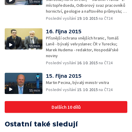
55 min
místopředseda, Odborový svaz pracovníků
hornictví, geologie a naftového průmyslu; —
Gabriela Sáričková Benešová - mluvčí
Poslední vysílání
19. 10. 2015
na ČT24
skupiny Sev.en
16. října 2015
Přísnější ochrana vnějších hranic, Tomáš
Laně - bývalý velvyslanec ČR v Turecku;
55 min
Marek Hudema - redaktor, Hospodářské
noviny
Poslední vysílání
16. 10. 2015
na ČT24
15. října 2015
Martin Pecina, bývalý ministr vnitra
Poslední vysílání
15. 10. 2015
na ČT24
55 min
Dalších 10 dílů
Ostatní také sledují