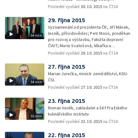
hydrometeorologický ústav
Poslední vysílání
30. 10. 2015
na ČT24
29. října 2015
Vyznamenání od prezidenta ČR, Jiří Mánek,
lesník, přírodovědec; Petr Moos, proděkan
54 min
pro rozvoj a výstavbu, Fakulta dopravní
ČVUT; Marie Svatošová, lékařka a
zakladatelka Českého hospicového hnutí;
Poslední vysílání
29. 10. 2015
na ČT24
František Radkovský, plzeňský biskup
27. října 2015
Marian Jurečka, ministr zemědělství, KDU-
ČSL
54 min
Poslední vysílání
27. 10. 2015
na ČT24
23. října 2015
Roman Vaněk, zakladatel a šéf Pražského
kulinářského institutu
55 min
Poslední vysílání
23. 10. 2015
na ČT24
22. října 2015