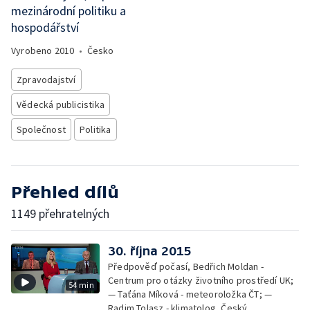
mezinárodní politiku a
hospodářství
Vyrobeno
2010
•
Česko
Zpravodajství
Vědecká publicistika
Společnost
Politika
Přehled dílů
1149 přehratelných
30. října 2015
Předpověď počasí, Bedřich Moldan -
Centrum pro otázky životního prostředí UK;
54 min
— Taťána Míková - meteoroložka ČT; —
Radim Tolasz - klimatolog, Český