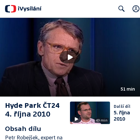
Search
51 min
Hyde Park ČT24
Další díl
4. října 2010
5. října
2010
49 min
Obsah dílu
Petr Robejšek, expert na