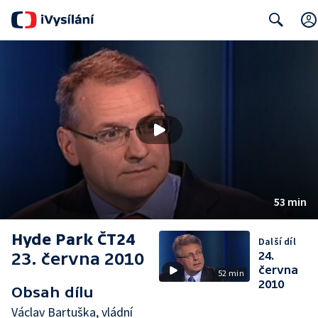
Search
53 min
Hyde Park ČT24
Další díl
23. června 2010
24.
června
52 min
2010
Obsah dílu
Václav Bartuška, vládní