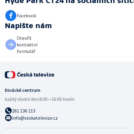
Hyde Park ČT24
na sociálních sítí
Facebook
Napište nám
Otevřít
kontaktní
formulář
Divácké centrum
každý všední den:
8:00—16:00 hodin
261 136 113
info@ceskatelevize.cz