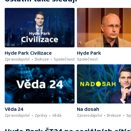
Hyde Park Civilizace
Hyde Park
Zpravodajství
Diskuze
Společnost
Společnost
Věda 24
Na dosah
Zpravodajství
Zprávy
Věda
Zpravodajství
Diskuze
Sp