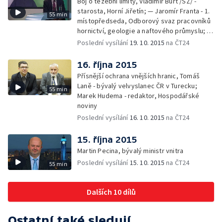
Boj o těžební limity, Vladimír Buřt /SZ/ -
starosta, Horní Jiřetín; — Jaromír Franta - 1.
55 min
místopředseda, Odborový svaz pracovníků
hornictví, geologie a naftového průmyslu; —
Gabriela Sáričková Benešová - mluvčí
Poslední vysílání
19. 10. 2015
na ČT24
skupiny Sev.en
16. října 2015
Přísnější ochrana vnějších hranic, Tomáš
Laně - bývalý velvyslanec ČR v Turecku;
55 min
Marek Hudema - redaktor, Hospodářské
noviny
Poslední vysílání
16. 10. 2015
na ČT24
15. října 2015
Martin Pecina, bývalý ministr vnitra
Poslední vysílání
15. 10. 2015
na ČT24
55 min
Dalších 10 dílů
Ostatní také sledují