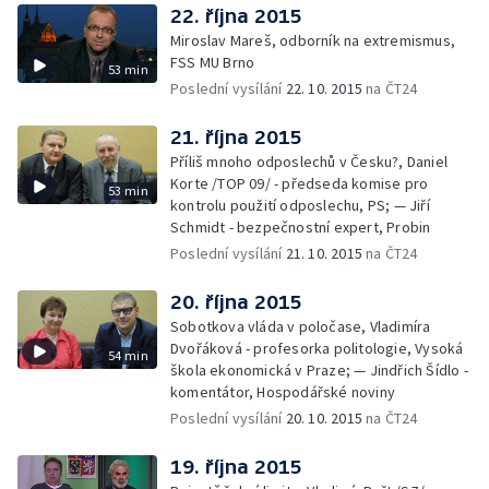
22. října 2015
Miroslav Mareš, odborník na extremismus,
FSS MU Brno
53 min
Poslední vysílání
22. 10. 2015
na ČT24
21. října 2015
Příliš mnoho odposlechů v Česku?, Daniel
Korte /TOP 09/ - předseda komise pro
53 min
kontrolu použití odposlechu, PS; — Jiří
Schmidt - bezpečnostní expert, Probin
Poslední vysílání
21. 10. 2015
na ČT24
20. října 2015
Sobotkova vláda v poločase, Vladimíra
Dvořáková - profesorka politologie, Vysoká
54 min
škola ekonomická v Praze; — Jindřich Šídlo -
komentátor, Hospodářské noviny
Poslední vysílání
20. 10. 2015
na ČT24
19. října 2015