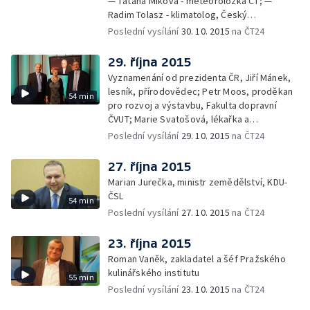
— Taťána Míková - meteoroložka ČT; —
Radim Tolasz - klimatolog, Český
hydrometeorologický ústav
Poslední vysílání
30. 10. 2015
na ČT24
29. října 2015
Vyznamenání od prezidenta ČR, Jiří Mánek,
lesník, přírodovědec; Petr Moos, proděkan
54 min
pro rozvoj a výstavbu, Fakulta dopravní
ČVUT; Marie Svatošová, lékařka a
zakladatelka Českého hospicového hnutí;
Poslední vysílání
29. 10. 2015
na ČT24
František Radkovský, plzeňský biskup
27. října 2015
Marian Jurečka, ministr zemědělství, KDU-
ČSL
54 min
Poslední vysílání
27. 10. 2015
na ČT24
23. října 2015
Roman Vaněk, zakladatel a šéf Pražského
kulinářského institutu
55 min
Poslední vysílání
23. 10. 2015
na ČT24