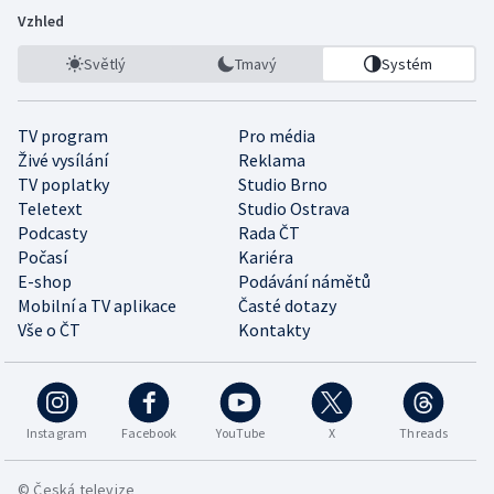
Vzhled
Světlý
Tmavý
Systém
TV program
Pro média
Živé vysílání
Reklama
TV poplatky
Studio Brno
Teletext
Studio Ostrava
Podcasty
Rada ČT
Počasí
Kariéra
E-shop
Podávání námětů
Mobilní a TV aplikace
Časté dotazy
Vše o ČT
Kontakty
Instagram
Facebook
YouTube
X
Threads
© Česká televize