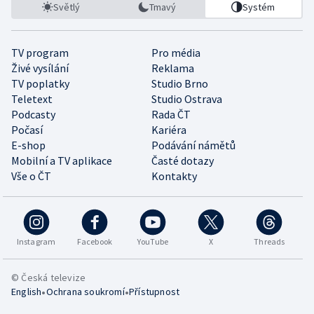
Světlý
Tmavý
Systém
TV program
Pro média
Živé vysílání
Reklama
TV poplatky
Studio Brno
Teletext
Studio Ostrava
Podcasty
Rada ČT
Počasí
Kariéra
E-shop
Podávání námětů
Mobilní a TV aplikace
Časté dotazy
Vše o ČT
Kontakty
Instagram
Facebook
YouTube
X
Threads
© Česká televize
•
•
English
Ochrana soukromí
Přístupnost