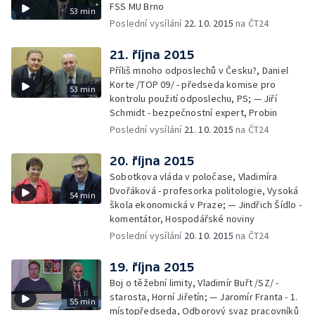
FSS MU Brno
53 min
Poslední vysílání
22. 10. 2015
na ČT24
21. října 2015
Příliš mnoho odposlechů v Česku?, Daniel
Korte /TOP 09/ - předseda komise pro
53 min
kontrolu použití odposlechu, PS; — Jiří
Schmidt - bezpečnostní expert, Probin
Poslední vysílání
21. 10. 2015
na ČT24
20. října 2015
Sobotkova vláda v poločase, Vladimíra
Dvořáková - profesorka politologie, Vysoká
54 min
škola ekonomická v Praze; — Jindřich Šídlo -
komentátor, Hospodářské noviny
Poslední vysílání
20. 10. 2015
na ČT24
19. října 2015
Boj o těžební limity, Vladimír Buřt /SZ/ -
starosta, Horní Jiřetín; — Jaromír Franta - 1.
55 min
místopředseda, Odborový svaz pracovníků