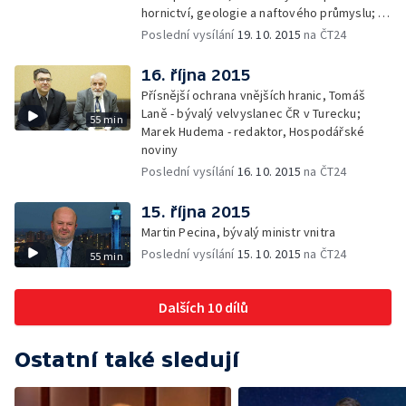
hornictví, geologie a naftového průmyslu; —
Gabriela Sáričková Benešová - mluvčí
Poslední vysílání
19. 10. 2015
na ČT24
skupiny Sev.en
16. října 2015
Přísnější ochrana vnějších hranic, Tomáš
Laně - bývalý velvyslanec ČR v Turecku;
55 min
Marek Hudema - redaktor, Hospodářské
noviny
Poslední vysílání
16. 10. 2015
na ČT24
15. října 2015
Martin Pecina, bývalý ministr vnitra
Poslední vysílání
15. 10. 2015
na ČT24
55 min
Dalších 10 dílů
Ostatní také sledují