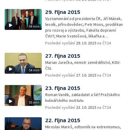
29. října 2015
Vyznamenání od prezidenta ČR, Jiří Mánek,
lesník, přírodovědec; Petr Moos, proděkan
54 min
pro rozvoj a výstavbu, Fakulta dopravní
ČVUT; Marie Svatošová, lékařka a
zakladatelka Českého hospicového hnutí;
Poslední vysílání
29. 10. 2015
na ČT24
František Radkovský, plzeňský biskup
27. října 2015
Marian Jurečka, ministr zemědělství, KDU-
ČSL
54 min
Poslední vysílání
27. 10. 2015
na ČT24
23. října 2015
Roman Vaněk, zakladatel a šéf Pražského
kulinářského institutu
55 min
Poslední vysílání
23. 10. 2015
na ČT24
22. října 2015
Miroslav Mareš, odborník na extremismus,