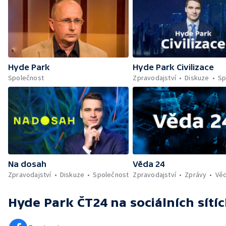
Hyde Park
Hyde Park Civilizace
Společnost
Zpravodajství
Diskuze
Sp
Na dosah
Věda 24
Zpravodajství
Diskuze
Společnost
Zpravodajství
Zprávy
Vě
Hyde Park ČT24
na sociálních sítí