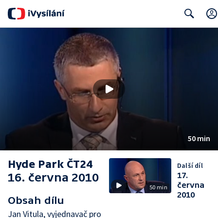
Search
50 min
Hyde Park ČT24
Další díl
16. června 2010
17.
června
50 min
2010
Obsah dílu
Jan Vitula, vyjednavač pro