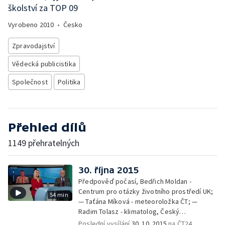
školství za TOP 09
Vyrobeno
2010
•
Česko
Zpravodajství
Vědecká publicistika
Společnost
Politika
Přehled dílů
1149 přehratelných
30. října 2015
Předpověď počasí, Bedřich Moldan -
Centrum pro otázky životního prostředí UK;
54 min
— Taťána Míková - meteoroložka ČT; —
Radim Tolasz - klimatolog, Český
hydrometeorologický ústav
Poslední vysílání
30. 10. 2015
na ČT24