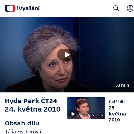
Search
53 min
Hyde Park ČT24
Další díl
24. května 2010
25.
května
53 min
2010
Obsah dílu
Táňa Fischerová,