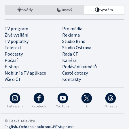
Světlý
Tmavý
Systém
TV program
Pro média
Živé vysílání
Reklama
TV poplatky
Studio Brno
Teletext
Studio Ostrava
Podcasty
Rada ČT
Počasí
Kariéra
E-shop
Podávání námětů
Mobilní a TV aplikace
Časté dotazy
Vše o ČT
Kontakty
Instagram
Facebook
YouTube
X
Threads
© Česká televize
•
•
English
Ochrana soukromí
Přístupnost