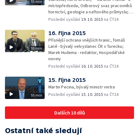
55 min
místopředseda, Odborový svaz pracovníků
hornictví, geologie a naftového průmyslu; —
Gabriela Sáričková Benešová - mluvčí
Poslední vysílání
19. 10. 2015
na ČT24
skupiny Sev.en
16. října 2015
Přísnější ochrana vnějších hranic, Tomáš
Laně - bývalý velvyslanec ČR v Turecku;
55 min
Marek Hudema - redaktor, Hospodářské
noviny
Poslední vysílání
16. 10. 2015
na ČT24
15. října 2015
Martin Pecina, bývalý ministr vnitra
Poslední vysílání
15. 10. 2015
na ČT24
55 min
Dalších 10 dílů
Ostatní také sledují