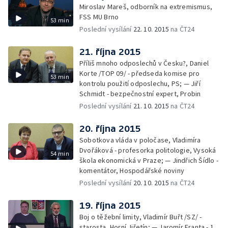
Miroslav Mareš, odborník na extremismus,
FSS MU Brno
53 min
Poslední vysílání
22. 10. 2015
na ČT24
21. října 2015
Příliš mnoho odposlechů v Česku?, Daniel
Korte /TOP 09/ - předseda komise pro
53 min
kontrolu použití odposlechu, PS; — Jiří
Schmidt - bezpečnostní expert, Probin
Poslední vysílání
21. 10. 2015
na ČT24
20. října 2015
Sobotkova vláda v poločase, Vladimíra
Dvořáková - profesorka politologie, Vysoká
54 min
škola ekonomická v Praze; — Jindřich Šídlo -
komentátor, Hospodářské noviny
Poslední vysílání
20. 10. 2015
na ČT24
19. října 2015
Boj o těžební limity, Vladimír Buřt /SZ/ -
starosta, Horní Jiřetín; — Jaromír Franta - 1.