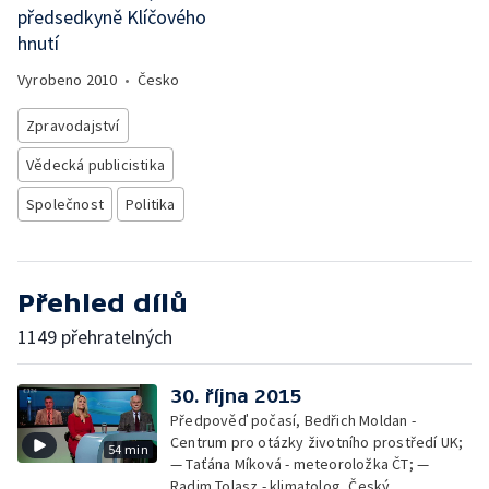
předsedkyně Klíčového
hnutí
Vyrobeno
2010
•
Česko
Zpravodajství
Vědecká publicistika
Společnost
Politika
Přehled dílů
1149 přehratelných
30. října 2015
Předpověď počasí, Bedřich Moldan -
Centrum pro otázky životního prostředí UK;
54 min
— Taťána Míková - meteoroložka ČT; —
Radim Tolasz - klimatolog, Český