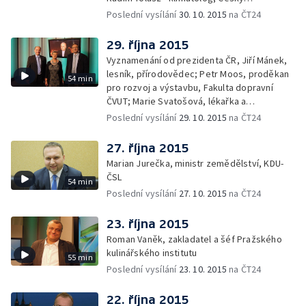
hydrometeorologický ústav
Poslední vysílání
30. 10. 2015
na ČT24
29. října 2015
Vyznamenání od prezidenta ČR, Jiří Mánek,
lesník, přírodovědec; Petr Moos, proděkan
54 min
pro rozvoj a výstavbu, Fakulta dopravní
ČVUT; Marie Svatošová, lékařka a
zakladatelka Českého hospicového hnutí;
Poslední vysílání
29. 10. 2015
na ČT24
František Radkovský, plzeňský biskup
27. října 2015
Marian Jurečka, ministr zemědělství, KDU-
ČSL
54 min
Poslední vysílání
27. 10. 2015
na ČT24
23. října 2015
Roman Vaněk, zakladatel a šéf Pražského
kulinářského institutu
55 min
Poslední vysílání
23. 10. 2015
na ČT24
22. října 2015