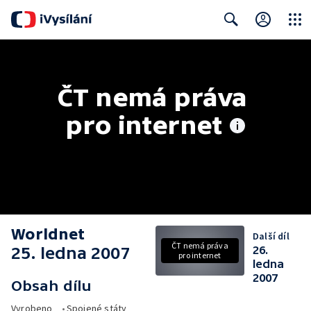
Close
Search
ČT nemá práva 
pro internet
Worldnet
Další díl
ČT nemá práva
25. ledna 2007
26.
pro internet
ledna
2007
Obsah dílu
Vyrobeno
•
Spojené státy