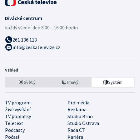
Divácké centrum
každý všední den:
8:00—16:00 hodin
261 136 113
info@ceskatelevize.cz
Vzhled
Světlý
Tmavý
Systém
TV program
Pro média
Živé vysílání
Reklama
TV poplatky
Studio Brno
Teletext
Studio Ostrava
Podcasty
Rada ČT
Počasí
Kariéra