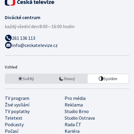
Divácké centrum
každý všední den:
8:00—16:00 hodin
261 136 113
info@ceskatelevize.cz
Vzhled
Světlý
Tmavý
Systém
TV program
Pro média
Živé vysílání
Reklama
TV poplatky
Studio Brno
Teletext
Studio Ostrava
Podcasty
Rada ČT
Počasí
Kariéra