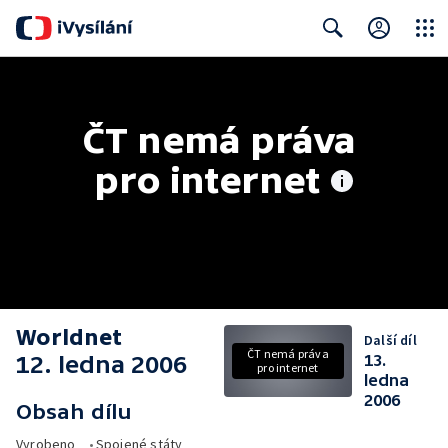
Close
Search
ČT nemá práva 
pro internet
Worldnet
Další díl
ČT nemá práva
12. ledna 2006
13.
pro internet
ledna
2006
Obsah dílu
Vyrobeno
•
Spojené státy