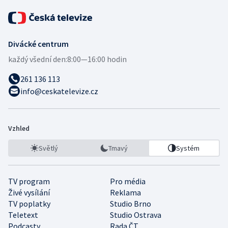
Divácké centrum
každý všední den:
8:00—16:00 hodin
261 136 113
info@ceskatelevize.cz
Vzhled
Světlý
Tmavý
Systém
TV program
Pro média
Živé vysílání
Reklama
TV poplatky
Studio Brno
Teletext
Studio Ostrava
Podcasty
Rada ČT