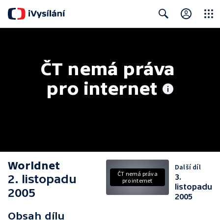
Close
Search
ČT nemá práva 
pro internet
Worldnet
Další díl
ČT nemá práva
2. listopadu
3.
pro internet
listopadu
2005
2005
Obsah dílu