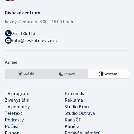
Divácké centrum
každý všední den:
8:00—16:00 hodin
261 136 113
info@ceskatelevize.cz
Vzhled
Světlý
Tmavý
Systém
TV program
Pro média
Živé vysílání
Reklama
TV poplatky
Studio Brno
Teletext
Studio Ostrava
Podcasty
Rada ČT
Počasí
Kariéra
E-shop
Podávání námětů