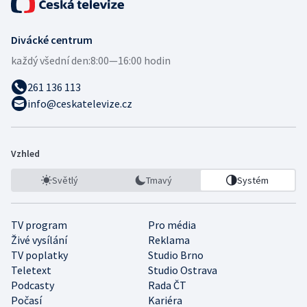
Divácké centrum
každý všední den:
8:00—16:00 hodin
261 136 113
info@ceskatelevize.cz
Vzhled
Světlý
Tmavý
Systém
TV program
Pro média
Živé vysílání
Reklama
TV poplatky
Studio Brno
Teletext
Studio Ostrava
Podcasty
Rada ČT
Počasí
Kariéra