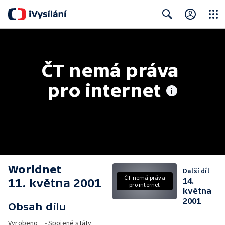
Close
Search
ČT nemá práva 
pro internet
Worldnet
Další díl
ČT nemá práva
11. května 2001
14.
pro internet
května
2001
Obsah dílu
Vyrobeno
•
Spojené státy