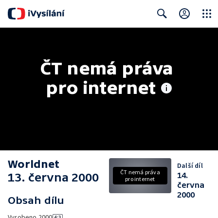
Close
Search
ČT nemá práva 
pro internet
Worldnet
Další díl
ČT nemá práva
13. června 2000
14.
pro internet
června
2000
Obsah dílu
Vyrobeno
2000