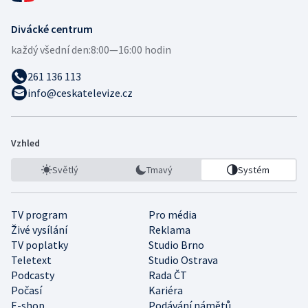
Divácké centrum
každý všední den:
8:00—16:00 hodin
261 136 113
info@ceskatelevize.cz
Vzhled
Světlý
Tmavý
Systém
TV program
Pro média
Živé vysílání
Reklama
TV poplatky
Studio Brno
Teletext
Studio Ostrava
Podcasty
Rada ČT
Počasí
Kariéra
E-shop
Podávání námětů