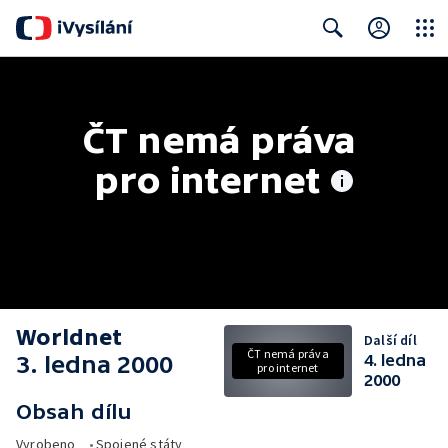
Close
Search
ČT nemá práva 
pro internet
Worldnet
Další díl
ČT nemá práva
3. ledna 2000
4. ledna
pro internet
2000
Obsah dílu
Vyrobeno
•
Spojené státy