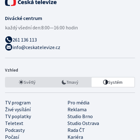
Divácké centrum
každý všední den:
8:00—16:00 hodin
261 136 113
info@ceskatelevize.cz
Vzhled
Světlý
Tmavý
Systém
TV program
Pro média
Živé vysílání
Reklama
TV poplatky
Studio Brno
Teletext
Studio Ostrava
Podcasty
Rada ČT
Počasí
Kariéra