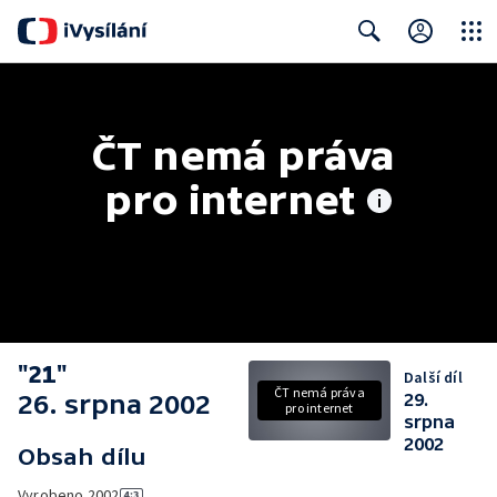
Close
Search
ČT nemá práva 
pro internet
"21"
Další díl
ČT nemá práva
26. srpna 2002
29.
pro internet
srpna
2002
Obsah dílu
Vyrobeno
2002