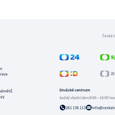
Česká t
no
trava
Divácké centrum
námětů
azy
každý všední den:
8:00—16:00 ho
261 136 113
info@ceskate