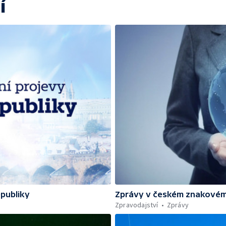
í
epubliky
Zprávy v českém znakovém
Zpravodajství
Zprávy