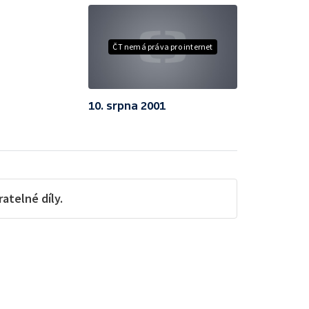
ČT nemá práva pro internet
10. srpna 2001
telné díly.